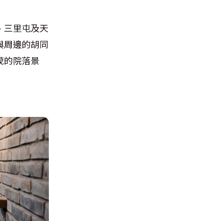
、三里屯及天
與周邊的胡同
茂的院落景