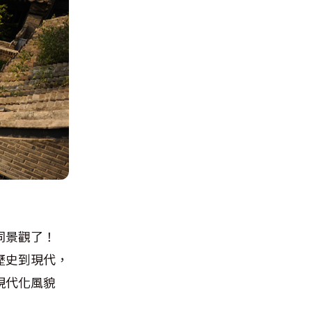
同景觀了！
歷史到現代，
現代化風貌