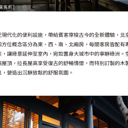
配現代化的便利設施，帶給賓客穿梭古今的全新體驗，北
四方位概念區分為東、西、南、北廂房，每間客房皆配有
引，讓綠意延伸至室內，宛如置身大城市中的寧靜綠洲。
斜屋頂，拉長屋高享受復古的舒暢情懷，而特別訂製的木
氣，營造出沉靜放鬆的舒服氛圍。