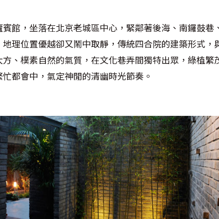
廬賓館，坐落在北京老城區中心，緊鄰著後海、南鑼鼓巷
，地理位置優越卻又鬧中取靜，傳統四合院的建築形式，
大方、樸素自然的氣質，在文化巷弄間獨特出眾，綠植繁
繁忙都會中，氣定神閒的清幽時光節奏。