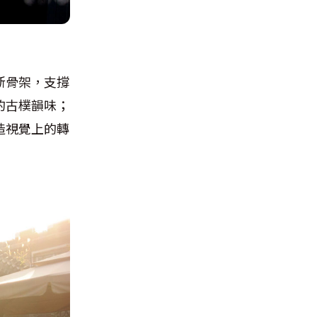
新骨架，支撐
的古樸韻味；
造視覺上的轉