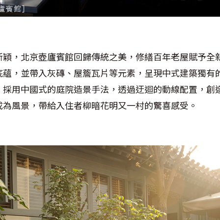
新穎，北京壺廬賓館回歸傳統之美，修繕百年老屋賦予全
底蘊，並帶入灰磚、屋簷瓦片等元素，呈現中式建築獨有
，採用中國式的庭院造景手法，透過迂迴的動線配置，創
成為風景，帶給入住者柳暗花明又一村的驚喜感受。