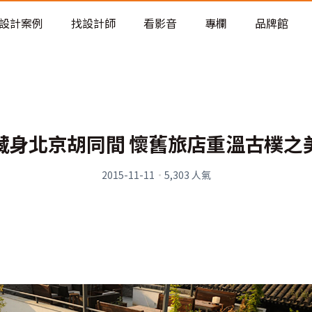
老屋預算分配與高 CP 值煥新術
看不見的居家風險和翻新關鍵
設計案例
找設計師
看影音
專欄
品牌館
老屋預算分配與高 CP 值煥新術
藏身北京胡同間 懷舊旅店重溫古樸之
2015-11-11
·
5,303
人氣