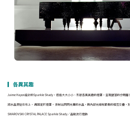
▎各異其趣
Jaime Hayon設計的Sparkle Shady，透過大大小小、形狀各異其趣的燈罩，呈現錯落的分
將水晶燙貼在布上， 再固定於燈罩， 折射出閃閃光暈的水晶，與內部光線有節奏的相互交疊，
SWAROVSKI CRYSTAL PALACE Sparkle Shady／晶點流行燈飾