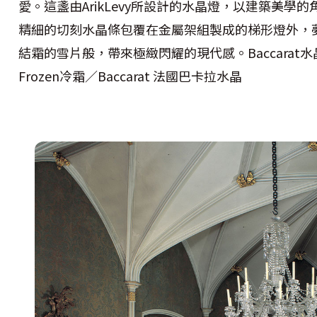
愛。這盞由ArikLevy所設計的水晶燈，以建築美學
精細的切刻水晶條包覆在金屬架組製成的梯形燈外，
結霜的雪片般，帶來極緻閃耀的現代感。Baccarat水
Frozen冷霜／Baccarat 法國巴卡拉水晶