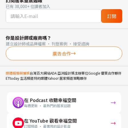
訂閱居家靈感週報
已有 38,000+ 位讀者加入
訂閱
你是設計師或廠商嗎？
建立設計師或品牌檔案 · 刊登案例 · 接受諮詢
廣告合作
媒體報導與獲獎
台灣百大網站
ADA 亞洲設計獎主辦單位
Google 優質合作夥伴
ETtoday 生活頻道特約媒體
Yahoo! 居家頻道策略夥伴
在 Podcast 收聽幸福空間
每週更新 · 最熱門的居家話題
在 YouTube 觀看幸福空間
訂閱頻道 · 最實用的設計影音