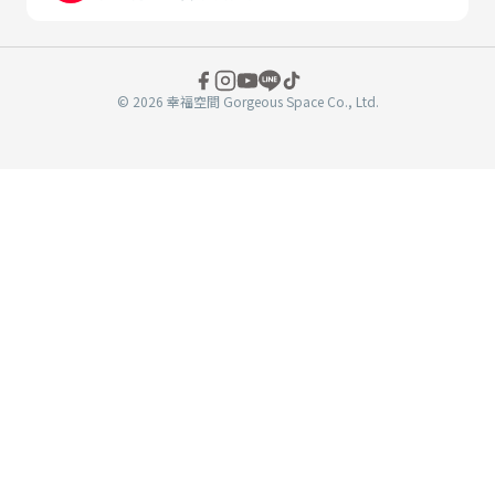
© 2026 幸福空間 Gorgeous Space Co., Ltd.
分
享
至
book
WeChat
複製連結