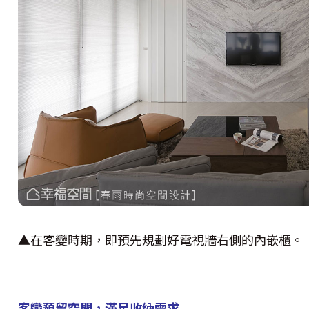
▲在客變時期，即預先規劃好電視牆右側的內嵌櫃。
客變預留空間，滿足收納需求