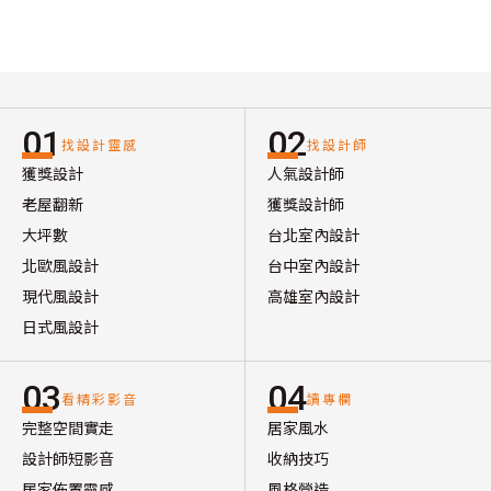
01
02
找設計靈感
找設計師
獲獎設計
人氣設計師
老屋翻新
獲獎設計師
大坪數
台北室內設計
北歐風設計
台中室內設計
現代風設計
高雄室內設計
日式風設計
03
04
看精彩影音
讀專欄
完整空間實走
居家風水
設計師短影音
收納技巧
居家佈置靈感
風格營造