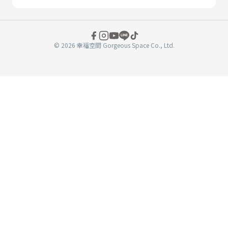
© 2026 幸福空間 Gorgeous Space Co., Ltd.
分
享
至
book
WeChat
複製連結