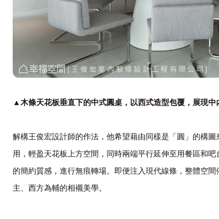
▲木條天花板垂直下的中式圓桌，以西式造型包覆，展現中
解構
王俊宏設計師
的作法，他希望藉由同樣是「圓」的構圖
用，輕盈天花板上方空間，同時兩端平行延伸至用餐區和吧
的簡約質感
，進行無痕轉場。即便注入現代線條，
整體空間
主、西方為輔的相襯美學。