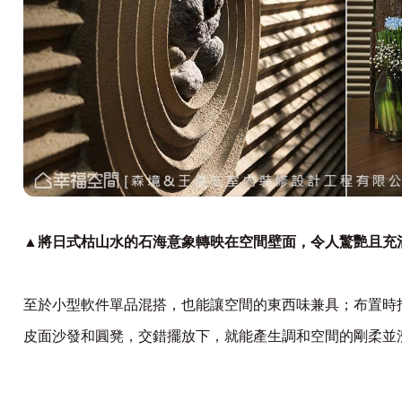
▲將日式枯山水的石海意象轉映在空間壁面，令人驚艷且充
至於小型軟件單品混搭，也能讓空間的東西味兼具；布置時
皮面沙發和圓凳，交錯擺放下，就能產生調和空間的剛柔並