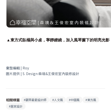
▲東方式臥榻與小桌，寧靜繚繞，加入風琴簾下的明亮光影
彙整編輯 | Roy
圖片提供 | S. Design 森境&王俊宏室內裝修設計
相關標籤
#
觀眾最愛設計師
#
人文風
#
中國風
#
東方風
#
居家設計