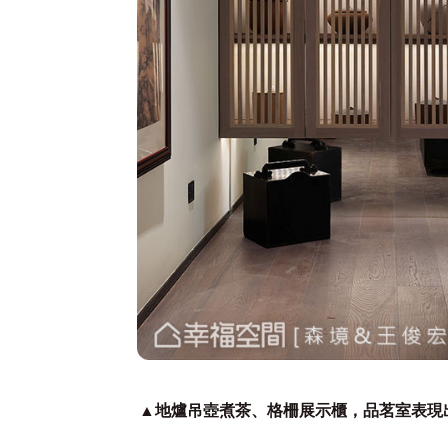
▲地爐吊壺煮茶、格柵展示櫃，品茗室表現