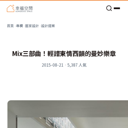
老屋預算分配與高 CP 值煥新術
看不見的居家風險和翻新關鍵
老屋預算分配與高 CP 值煥新術
設計提案
首頁
專欄
居家設計
Mix三部曲！輕譜東情西韻的曼妙樂章
2015-08-21
·
5,387
人氣