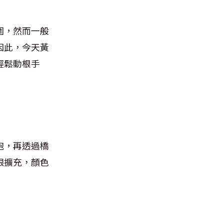
圍，然而一般
因此，今天黃
輕鬆動根手
泡，再透過橋
限擴充，顏色