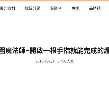
老屋預算分配與高 CP 值煥新術
設計案例
找設計師
看影音
專欄
品牌館
圍魔法師~開啟一根手指就能完成的
2015-08-13
·
6,756
人氣