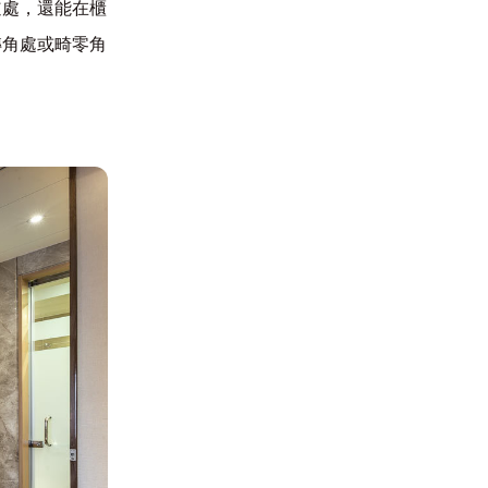
道處，還能在櫃
轉角處或畸零角