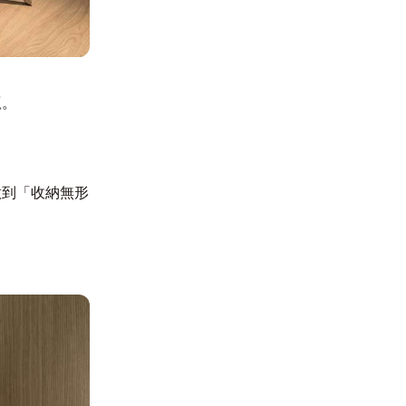
贏。
做到「收納無形