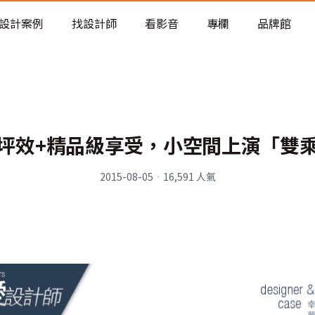
老屋預算分配與高 CP 值煥新術
設計案例
找設計師
看影音
專欄
品牌館
坪效+精品級享受，小空間上演「雙
2015-08-05
·
16,591
人氣