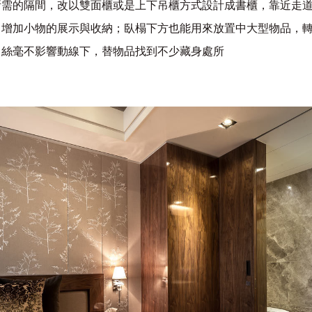
所需的隔間，改以雙面櫃或是上下吊櫃方式設計成書櫃，靠近走
，增加小物的展示與收納；臥榻下方也能用來放置中大型物品，
，絲毫不影響動線下，替物品找到不少藏身處所