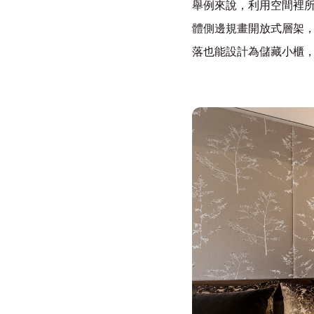
舉例來說，利用空間裡
體側邊規畫開放式層架
落也能設計為儲藏小櫃