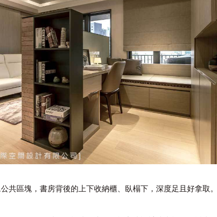
二公共區塊，書房背後的上下收納櫃、臥榻下，深度足且好拿取