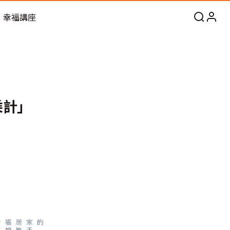
幸福講座
乘計」