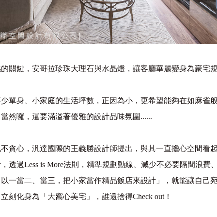
感的關鍵，安哥拉珍珠大理石與水晶燈，讓客廳華麗變身為豪宅
不少單身、小家庭的生活坪數，正因為小，更希望能夠在如麻雀
，當然囉，還要滿溢著優雅的設計品味氛圍
......
也不貪心，汎達國際的王義勝設計師提出，與其一直擔心空間看
考，透過
Less is More
法則，精準規劃動線、減少不必要隔間浪費
「以一當二、當三，把小家當作精品飯店來設計」，就能讓自己
」立刻化身為「大窩心美宅」，誰還捨得
Check out
！