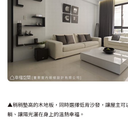
▲稍稍墊高的木地板，同時選擇低背沙發，讓屋主可
躺、讓陽光灑在身上的溫熱幸福。