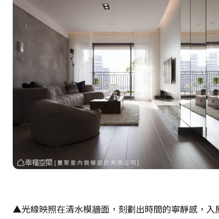
▲光線映照在清水模牆面，刻劃出時間的寧靜感，入