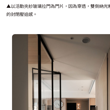
▲以活動夾紗玻璃拉門為門片，因為穿透，雙側納光
的封閉壓迫感。