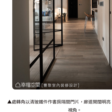
▲處轉角以清玻鐵件作書房隔間門片，廊道開闊明亮
視角。