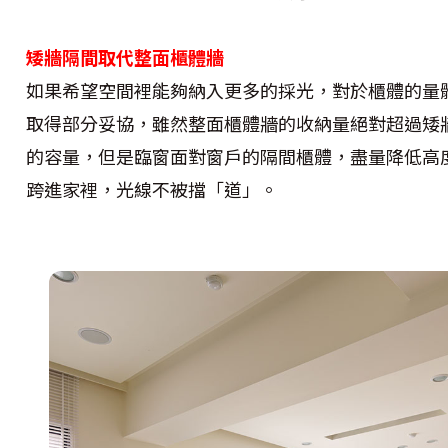
矮牆隔間取代整面櫃體牆
如果希望空間裡能夠納入更多的採光，對於櫃體的量
取得部分妥協，雖然整面櫃體牆的收納量絕對超過矮
的容量，但是臨窗面對窗戶的隔間櫃體，盡量降低高
跨進家裡，光線不被擋「道」。