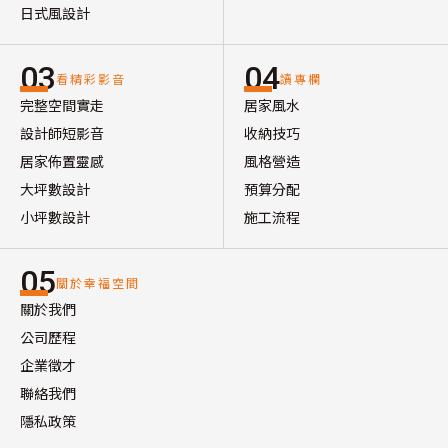
日式風設計
03
04
看精彩影音
讀專欄
完整空間實走
居家風水
設計師短影音
收納技巧
居家佈置靈感
風格營造
大坪數設計
預算分配
小坪數設計
施工流程
05
關於幸福空間
關於我們
公司歷程
企業徵才
聯絡我們
隱私政策