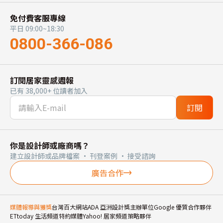
免付費客服專線
平日 09:00~18:30
0800-366-086
訂閱居家靈感週報
已有 38,000+ 位讀者加入
訂閱
你是設計師或廠商嗎？
建立設計師或品牌檔案 · 刊登案例 · 接受諮詢
廣告合作
媒體報導與獲獎
台灣百大網站
ADA 亞洲設計獎主辦單位
Google 優質合作夥伴
ETtoday 生活頻道特約媒體
Yahoo! 居家頻道策略夥伴