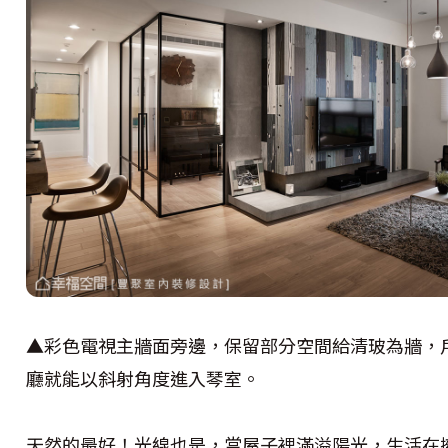
▲彩色電視主牆面旁邊，保留部分空間給清玻為牆，
廳就能以斜射角度進入琴室。
天然的最好！光線也是，當屋子裡滿溢陽光，生活在