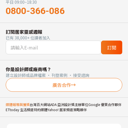
平日 09:00~18:30
0800-366-086
訂閱居家靈感週報
已有 38,000+ 位讀者加入
訂閱
你是設計師或廠商嗎？
建立設計師或品牌檔案 · 刊登案例 · 接受諮詢
廣告合作
媒體報導與獲獎
台灣百大網站
ADA 亞洲設計獎主辦單位
Google 優質合作夥伴
ETtoday 生活頻道特約媒體
Yahoo! 居家頻道策略夥伴