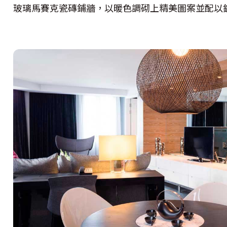
玻璃馬賽克瓷磚鋪牆，以暖色調砌上精美圖案並配以