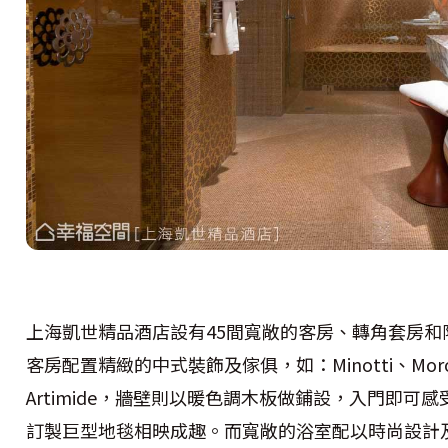
上海凱世精品酒店設有45間寬敞的客房、轉角套房
客房配置精緻的中式裝飾及傢俱，如：Minotti、Moroso、
Artimide，牆壁則以暖色調木板做鋪設，入門即
訂製巨型地毯相映成趣。而寬敞的浴室配以時尚設計