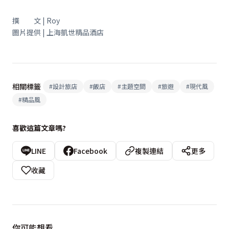
撰 文 | Roy
圖片提供 | 上海凱世精品酒店
相關標籤
#
設計旅店
#
飯店
#
主題空間
#
旅遊
#
現代風
#
精品風
喜歡這篇文章嗎?
LINE
Facebook
複製連結
更多
收藏
你可能想看