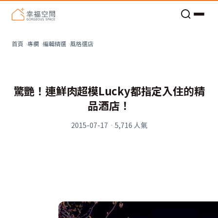
老屋預算分配與高 CP 值煥新術
看不見的居家風險和翻新關鍵
老屋預算分配與高 CP 值煥新術
風格選店
首頁
專欄
編輯精選
驚艷！連鮮肉超模Lucky都指定入住的精
品酒店！
2015-07-17
·
5,716
人氣