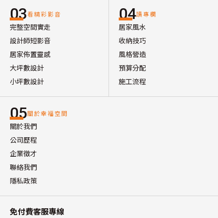
03
04
看精彩影音
讀專欄
完整空間實走
居家風水
設計師短影音
收納技巧
居家佈置靈感
風格營造
大坪數設計
預算分配
小坪數設計
施工流程
05
關於幸福空間
關於我們
公司歷程
企業徵才
聯絡我們
隱私政策
免付費客服專線