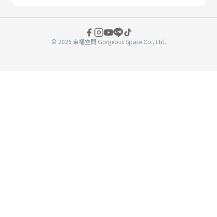
© 2026 幸福空間 Gorgeous Space Co., Ltd.
分
享
至
book
WeChat
複製連結