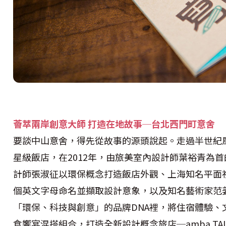
薈萃兩岸創意大師
打造在地故事─台北西門町意舍
要談中山意舍，得先從故事的源頭說起。走過半世紀
星級飯店，在2012年，由旅美室內設計師葉裕青為
計師張淑征以環保概念打造飯店外觀、上海知名平面
個英文字母命名並擷取設計意象，以及知名藝術家范
「環保、科技與創意」的品牌DNA裡，將住宿體驗、
食饗宴混搭組合，打造全新設計概念旅店─amba TAIPE