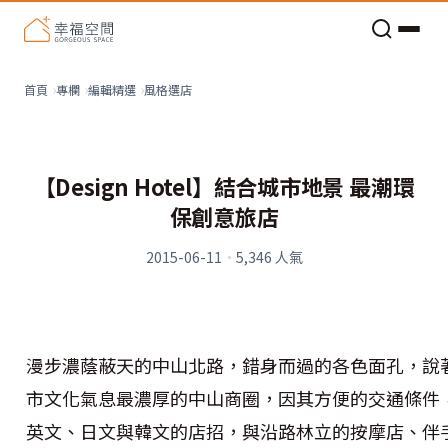
老屋預算分配與高 CP 值煥新術
看不見的居家風險和翻新關鍵
老屋預算分配與高 CP 值煥新術
風格選店
首頁
專欄
編輯精選
【Design Hotel】結合城市地景 最潮環
保創意旅店
2015-06-11
·
5,346
人氣
漫步濃蔭蔽天的中山北路，錯身而過的各色面孔，說
市文化氣息最濃厚的中山商圈，因其方便的交通條件
英文、日文與韓文的店招，與沿路林立的按摩店、伴