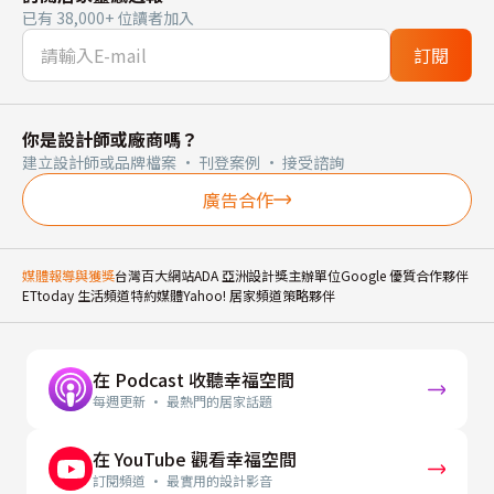
已有 38,000+ 位讀者加入
訂閱
你是設計師或廠商嗎？
建立設計師或品牌檔案 · 刊登案例 · 接受諮詢
廣告合作
媒體報導與獲獎
台灣百大網站
ADA 亞洲設計獎主辦單位
Google 優質合作夥伴
ETtoday 生活頻道特約媒體
Yahoo! 居家頻道策略夥伴
在 Podcast 收聽幸福空間
每週更新 · 最熱門的居家話題
在 YouTube 觀看幸福空間
訂閱頻道 · 最實用的設計影音