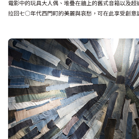
電影中的玩具大人偶、堆疊在牆上的舊式音箱以及超過
拉回七○年代西門町的美麗與哀愁，可在此享受創意