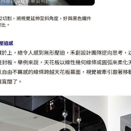
型切割，將視覺延伸至斜角度，好與黑色鐵件
對比。
低壓迫感
陳於上，總令人感到無形壓迫，禾創設計團隊逆向思考，
統封板。舉例來說，天花板以線性幾何線條或圓弧來柔化
以自由不羈感的線條跨越天花板幕面，視覺被牽引跟著移
與寬闊了。