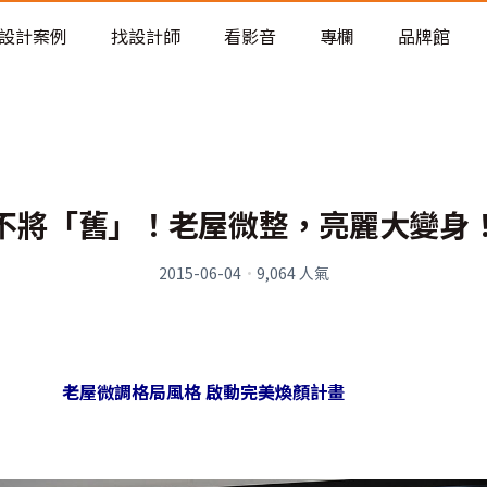
老屋預算分配與高 CP 值煥新術
設計案例
找設計師
看影音
專欄
品牌館
不將「舊」！老屋微整，亮麗大變身
2015-06-04
·
9,064
人氣
老屋微調格局風格 啟動完美煥顏計畫