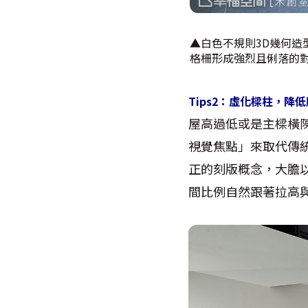
▲白色不規則3D幾何造
格柵形成強烈且俐落的
Tips2：虛化樑柱，降
屋高過低或是主樑橫
視覺焦點」來取代傳
正的刻版概念，大膽
間比例自然跟著拉高