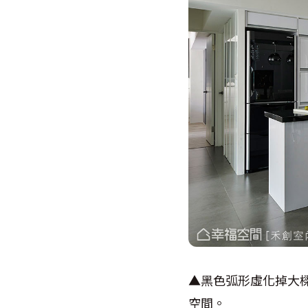
▲黑色弧形虛化掉大
空間。