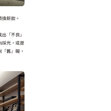
頭換新妝。
找出「不良」
內採光，或是
脫「舊」礙，