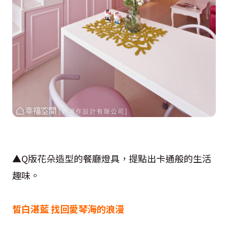
▲Q版花朵造型的餐廳燈具，提點出卡通般的生活
趣味。
皙白湛藍 找回愛琴海的浪漫