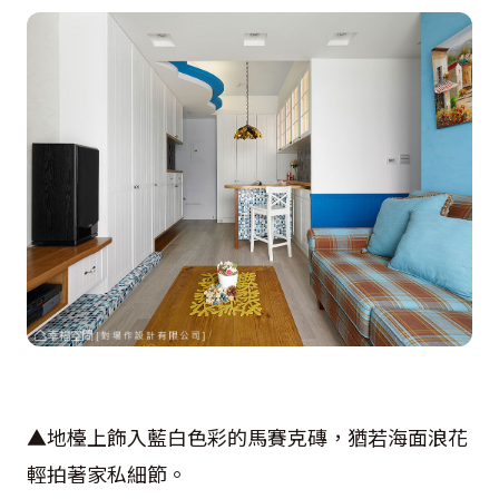
▲地檯上飾入藍白色彩的馬賽克磚，猶若海面浪花
輕拍著家私細節。