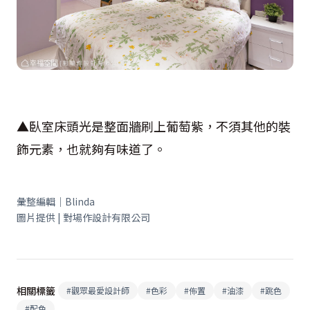
▲臥室床頭光是整面牆刷上葡萄紫，不須其他的裝
飾元素，也就夠有味道了。
彙整編輯｜Blinda
圖片提供 | 對場作設計有限公司
相關標籤
#
觀眾最愛設計師
#
色彩
#
佈置
#
油漆
#
跳色
#
配色