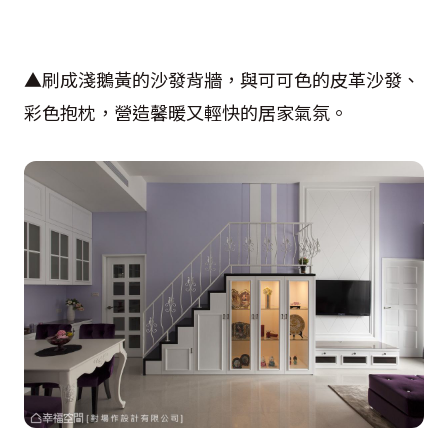
▲刷成淺鵝黃的沙發背牆，與可可色的皮革沙發、
彩色抱枕，營造馨暖又輕快的居家氣氛。