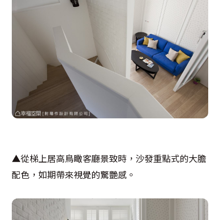
▲從梯上居高鳥瞰客廳景致時，沙發重點式的大膽
配色，如期帶來視覺的驚艷感。