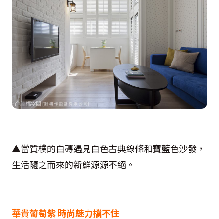
▲當質樸的白磚遇見白色古典線條和寶藍色沙發，
生活隨之而來的新鮮源源不絕。
華貴葡萄紫 時尚魅力擋不住