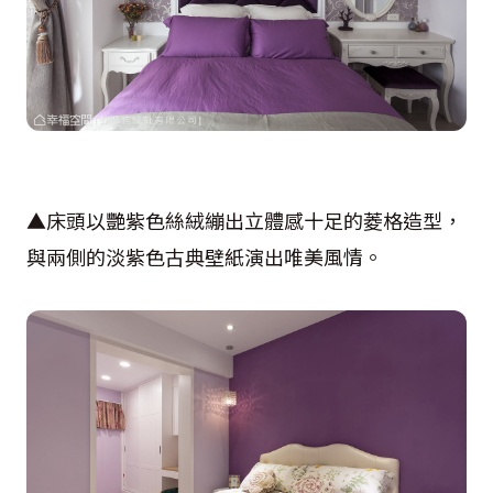
▲床頭以艷紫色絲絨繃出立體感十足的菱格造型，
與兩側的淡紫色古典壁紙演出唯美風情。