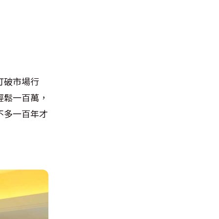
打破市場行
輕鬆一百萬，
不多一百年才