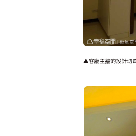
▲客廳主牆的設計切