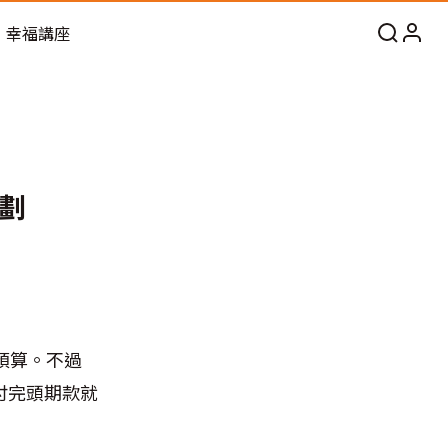
幸福講座
劃
預算。不過
付完頭期款就