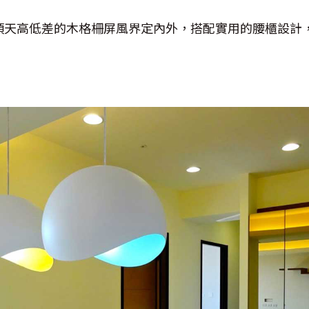
頂天高低差的木格柵屏風界定內外，搭配實用的腰櫃設計