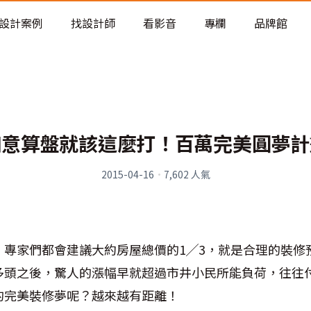
老屋預算分配與高 CP 值煥新術
設計案例
找設計師
看影音
專欄
品牌館
如意算盤就該這麼打！百萬完美圓夢計
2015-04-16
·
7,602
人氣
，專家們都會建議大約房屋總價的1╱3，就是合理的裝修
多頭之後，驚人的漲幅早就超過市井小民所能負荷，往往
的完美裝修夢呢？越來越有距離！