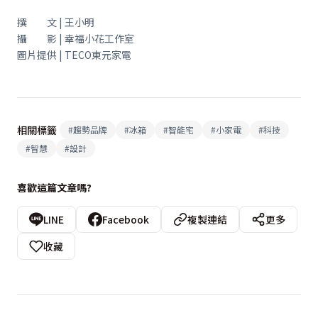
撰 文 | 王小明
攝 影 | 幸福小花工作室
圖片提供 | TECO東元家電
相關標籤
#
趨勢品牌
#
冰箱
#
智能宅
#
小家電
#
科技
#
智慧
#
設計
喜歡這篇文章嗎?
LINE
Facebook
複製連結
更多
收藏