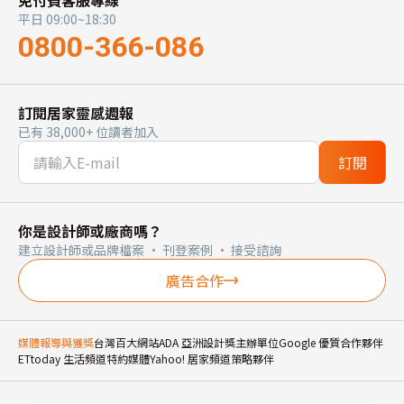
免付費客服專線
平日 09:00~18:30
0800-366-086
訂閱居家靈感週報
已有 38,000+ 位讀者加入
訂閱
你是設計師或廠商嗎？
建立設計師或品牌檔案 · 刊登案例 · 接受諮詢
廣告合作
媒體報導與獲獎
台灣百大網站
ADA 亞洲設計獎主辦單位
Google 優質合作夥伴
ETtoday 生活頻道特約媒體
Yahoo! 居家頻道策略夥伴