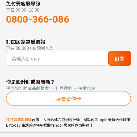
免付費客服專線
平日 09:00~18:30
0800-366-086
訂閱居家靈感週報
已有 38,000+ 位讀者加入
訂閱
你是設計師或廠商嗎？
建立設計師或品牌檔案 · 刊登案例 · 接受諮詢
廣告合作
媒體報導與獲獎
台灣百大網站
ADA 亞洲設計獎主辦單位
Google 優質合作夥伴
ETtoday 生活頻道特約媒體
Yahoo! 居家頻道策略夥伴