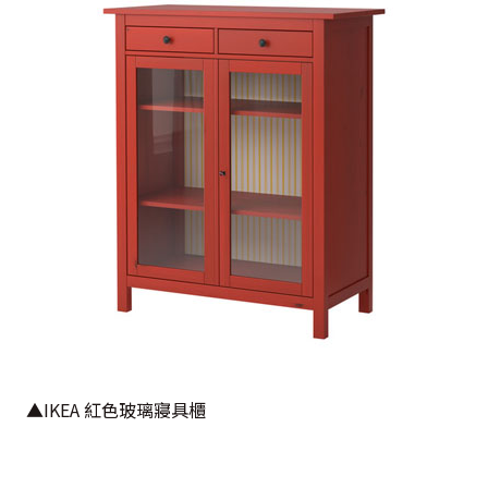
▲IKEA 紅色玻璃寢具櫃