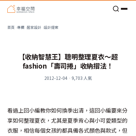
老屋預算分配與高 CP 值煥新術
看不見的居家風險和翻新關鍵
老屋預算分配與高 CP 值煥新術
設計提案
首頁
專欄
居家設計
【收納智慧王】聰明整理夏衣～超
fashion「壽司捲」收納摺法！
2012-12-04
·
9,703
人氣
看過上回小編教你如何換季出清，這回小編要來分
享如何整理夏衣，尤其是夏季背心與小可愛類型的
衣服，相信每個女孩的都具備各式顏色與款式，但