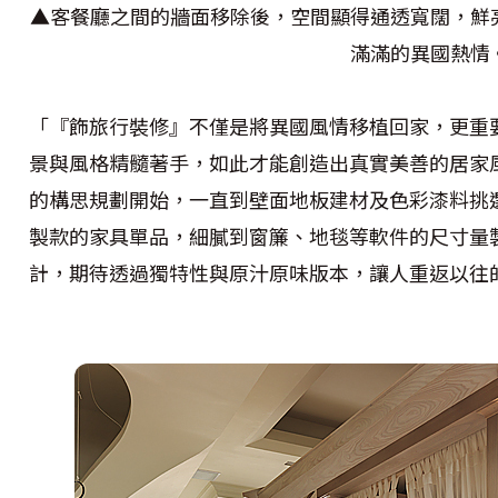
▲客餐廳之間的牆面移除後，空間顯得通透寬闊，鮮
滿滿的異國熱情
「『飾旅行裝修』不僅是將異國風情移植回家，更重
景與風格精髓著手，如此才能創造出真實美善的居家
的構思規劃開始，一直到壁面地板建材及色彩漆料挑
製款的家具單品，細膩到窗簾、地毯等軟件的尺寸量
計，期待透過獨特性與原汁原味版本，讓人重返以往