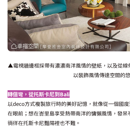
▲電視牆邊框採帶有濃濃南洋風情的壁紙，以及從線
以裝飾風情傳達空間的
轉個彎，從托斯卡尼到Bali
以deco方式複製旅行時的美好記憶，就像從一個國
在眼前；想在峇里島享受熱帶南洋的慵懶風情，發呆
徜徉在托斯卡尼豔陽裡也不難。