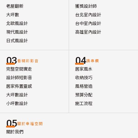
老屋翻新
獲獎設計師
大坪數
台北室內設計
北歐風設計
台中室內設計
現代風設計
高雄室內設計
日式風設計
03
04
看精彩影音
讀專欄
完整空間實走
居家風水
設計師短影音
收納技巧
居家佈置靈感
風格營造
大坪數設計
預算分配
小坪數設計
施工流程
05
關於幸福空間
關於我們