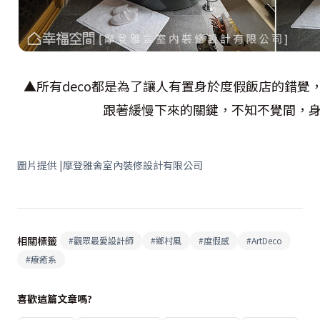
▲所有deco都是為了讓人有置身於度假飯店的錯覺
跟著緩慢下來的關鍵，不知不覺間，
圖片提供 |摩登雅舍室內裝修設計有限公司
相關標籤
#
觀眾最愛設計師
#
鄉村風
#
度假感
#
ArtDeco
#
療癒系
喜歡這篇文章嗎?