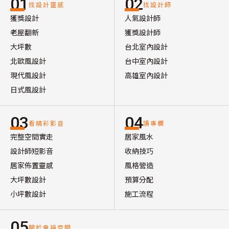
01
02
找設計靈感
找設計師
獲獎設計
人氣設計師
老屋翻新
獲獎設計師
大坪數
台北室內設計
北歐風設計
台中室內設計
現代風設計
高雄室內設計
日式風設計
03
04
看精彩影音
讀專欄
完整空間實走
居家風水
設計師短影音
收納技巧
居家佈置靈感
風格營造
大坪數設計
預算分配
小坪數設計
施工流程
05
關於幸福空間