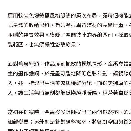
運用軟裝色塊敘寫風格脈絡的層次布局，讓每個機能
式量體的收納思維，微妙拿捏異質媒材的視覺比重，
咀嚼的裝置效果。模糊了空間彼此的界線區別，採取
能範圍，也無須犧牲悠敞底景。
面對舊居裡頭，作品凌亂擺放的尷尬情形，金禹岑設
主的畫作擔綱。於是盡可能地降低色彩計劃，讓視線
入，逐一梳理出生活美感與機能分配。而得天獨厚的
入，讓生活無時無刻都能感染純淨暖陽，經營著自然
當初在提案時，金禹岑設計師提出了兩個截然不同的
細部變更；另外則是針對通盤需求，將餐廚空間與衛
而做出了調整格局的決定。