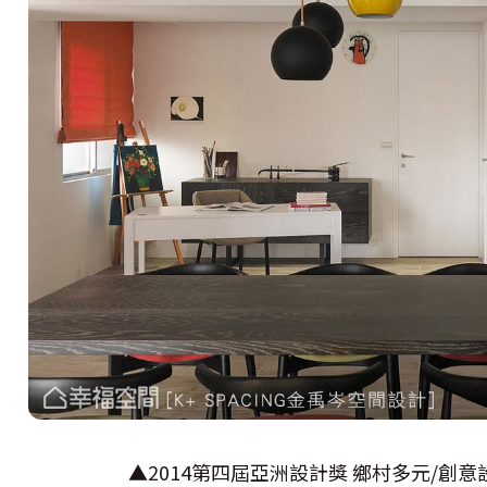
▲2014第四屆亞洲設計獎 鄉村多元/創