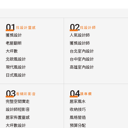
01
02
找設計靈感
找設計師
獲獎設計
人氣設計師
老屋翻新
獲獎設計師
大坪數
台北室內設計
北歐風設計
台中室內設計
現代風設計
高雄室內設計
日式風設計
03
04
看精彩影音
讀專欄
完整空間實走
居家風水
設計師短影音
收納技巧
居家佈置靈感
風格營造
大坪數設計
預算分配