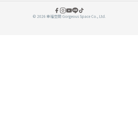
© 2026 幸福空間 Gorgeous Space Co., Ltd.
分
享
至
book
WeChat
複製連結