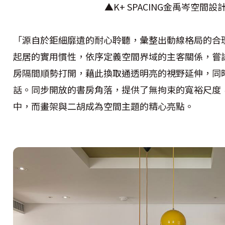
▲K+ SPACING金禹岑空間
「源自於鉅細靡遺的耐心聆聽，彙整出動線格局的合
起居的實用慣性，依序定義空間界域的主客關係，嘗
房隔間順勢打開，藉此換取通透明亮的視野延伸，同
話。同步開放的書房角落，提供了無拘束的寬裕尺度
中，而畫架與二胡成為空間主題的精心亮點。