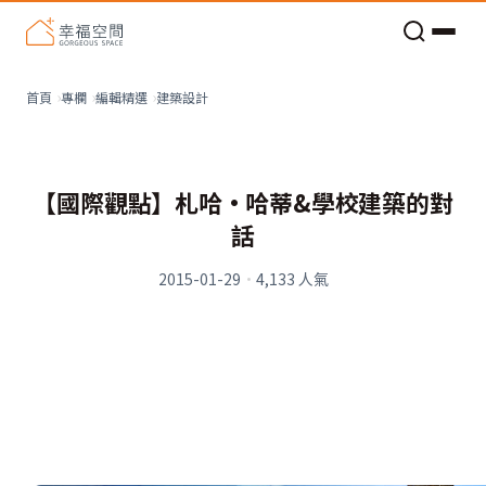
老屋預算分配與高 CP 值煥新術
看不見的居家風險和翻新關鍵
老屋預算分配與高 CP 值煥新術
建築設計
首頁
專欄
編輯精選
【國際觀點】札哈•哈蒂&學校建築的對
話
2015-01-29
·
4,133
人氣