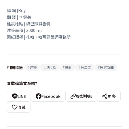
編 輯 |Roy
翻 譯 | 李健美
建設地點 | 黎巴嫩貝魯特
建築面積 | 3000 m2
圖紙版權 | 札哈•哈蒂建築師事務所
相關標籤
#
建築
#
現代風
#
設計
#
分享文
#
居家新聞
喜歡這篇文章嗎?
LINE
Facebook
複製連結
更多
收藏