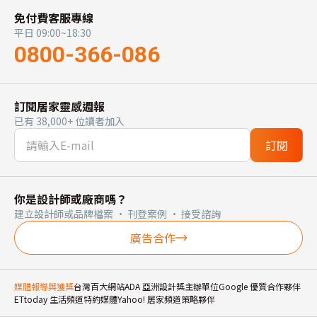
免付費客服專線
平日 09:00~18:30
0800-366-086
訂閱居家靈感週報
已有 38,000+ 位讀者加入
訂閱
你是設計師或廠商嗎？
建立設計師或品牌檔案 · 刊登案例 · 接受諮詢
廣告合作
媒體報導與獲獎
台灣百大網站
ADA 亞洲設計獎主辦單位
Google 優質合作夥伴
ETtoday 生活頻道特約媒體
Yahoo! 居家頻道策略夥伴