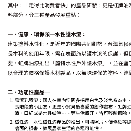
其中，「走得比消費者快」的產品研發，更是虹牌油
料部分，分三種產品發展重點：
一、健康、環保類─水性護木漆：
建築塗料水性化，是近年的國際共同趨勢，台灣氣候
長木料的使用年限，需在表面施以護木漆的保護，但
斐，虹牌油漆推出「麗特水性戶外護木漆」，並在墾
以合理的價格保護木材製品，以無味環保的塗料、達
二、功能性產品─
易潔乳膠漆：國人在室內空間多採用白色及淺色系為主
長階段的小朋友，更是小寶貝最喜愛的創作畫布，虹牌
漬、口紅或是水性蠟筆……等生活髒汙，皆可輕鬆擦除
磁性漆：水性磁性漆產品的推出，可將照片、便條紙等
牆面的損害，擴展居家生活的各種可能性。