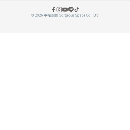
© 2026 幸福空間 Gorgeous Space Co., Ltd.
分
享
至
book
WeChat
複製連結