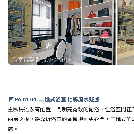
◤Point 04. 二進式浴室 化解風水疑慮
主臥房雖然有配置一間明亮寬敞的衛浴，但浴室門正
兩房之後，將靠近浴室的區域規劃更衣間，二進式的
慮。