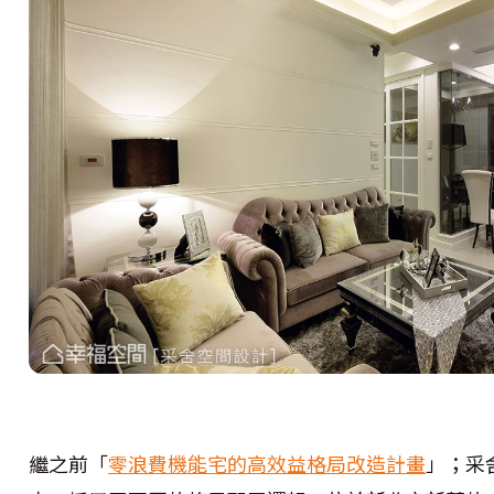
繼之前「
零浪費機能宅的高效益格局改造計畫
」；采