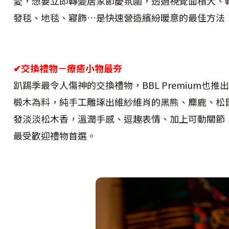
愛，想要立即轉變居家節慶氛圍，透過視覺面積大、輕
發毯、地毯、寢飾…是快速營造繽紛暖意的最佳方法
✔
交換禮物－療癒小物最夯
趴踢季最令人傷神的交換禮物，BBL Premium也
椴木為料，純手工雕琢出維紗維肖的黑熊、麋鹿、松
發淡淡松木香，溫潤手感、逗趣表情、加上可動關節
最受歡迎禮物首選。