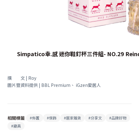
Simpatico
幸.感 迷你鞋釘杯三件組- NO.29 Reind
撰 文 | Roy
圖片暨資料提供 | BBL Premium、 iGzen愛居人
相關標籤
#
佈置
#
傢飾
#
居家雜貨
#
分享文
#
品牌好物
#
寢具