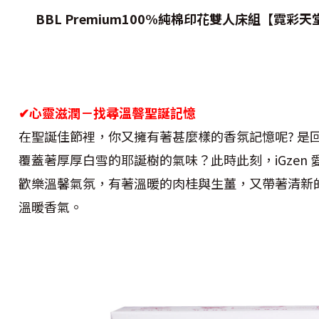
BBL Premium100%
純棉印花雙人床組【霓彩天
✔
心靈滋潤－找尋溫韾聖誕記憶
在聖誕佳節裡，你又擁有著甚麼樣的香氛記憶呢? 是
覆蓋著厚厚白雪的耶誕樹的氣味？此時此刻，iGzen
歡樂溫馨氣氛，有著溫暖的肉桂與生薑，又帶著清新
溫暖香氣。