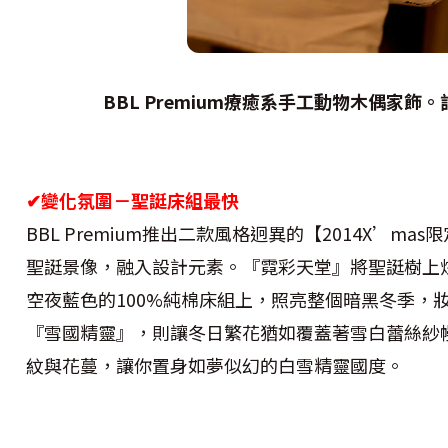
BBL Premium
療癒系手工動物木偶家飾。訂價
✔
變化氛圍－聖誔床組最快
BBL Premium推出二款風格迥異的【2014X’m
聖誔景像，融入設計元素。『霓彩天堂』將聖誔樹上
空夜藍色的100%純棉床組上，照亮整個暗黑冬季，妝
『雪國精靈』，則讓冬日繁花猶如覆蓋著雪白蕾絲紗幔，
紋與花蔓，讓你置身如夢似幻的白雪精靈國度。