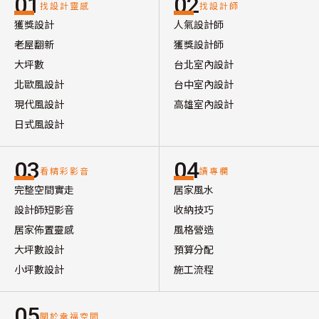
01
02
找設計靈感
找設計師
獲獎設計
人氣設計師
老屋翻新
獲獎設計師
大坪數
台北室內設計
北歐風設計
台中室內設計
現代風設計
高雄室內設計
日式風設計
03
04
看精彩影音
讀專欄
完整空間實走
居家風水
設計師短影音
收納技巧
居家佈置靈感
風格營造
大坪數設計
預算分配
小坪數設計
施工流程
05
關於幸福空間