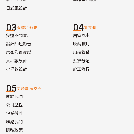
日式風設計
03
04
看精彩影音
讀專欄
完整空間實走
居家風水
設計師短影音
收納技巧
居家佈置靈感
風格營造
大坪數設計
預算分配
小坪數設計
施工流程
05
關於幸福空間
關於我們
公司歷程
企業徵才
聯絡我們
隱私政策