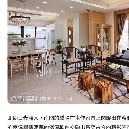
朗朗日光照入，南國的驕陽在木作家具上閃耀出在渡
的傢俱與新添購的傢俱軟件交融出貫穿古今的精彩表