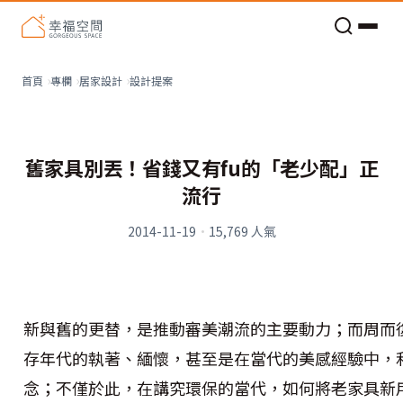
老屋預算分配與高 CP 值煥新術
設計提案
首頁
專欄
居家設計
舊家具別丟！省錢又有fu的「老少配」正
流行
2014-11-19
·
15,769
人氣
新與舊的更替，是推動審美潮流的主要動力；而周而
存年代的執著、緬懷，甚至是在當代的美感經驗中，
念；不僅於此，在講究環保的當代，如何將老家具新