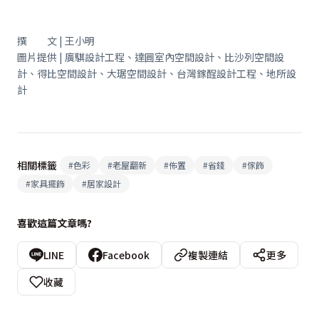
撰 文 | 王小明
圖片提供 | 廣騏設計工程、達圓室內空間設計、比沙列空間設
計、得比空間設計、大琚空間設計、台灣鎵酲設計工程、地所設
計
相關標籤
#
色彩
#
老屋翻新
#
佈置
#
省錢
#
傢飾
#
家具擺飾
#
居家設計
喜歡這篇文章嗎?
LINE
Facebook
複製連結
更多
收藏