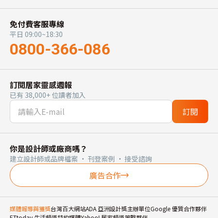
免付費客服專線
平日 09:00~18:30
0800-366-086
訂閱居家靈感週報
已有 38,000+ 位讀者加入
訂閱
你是設計師或廠商嗎？
建立設計師或品牌檔案 · 刊登案例 · 接受諮詢
廣告合作
媒體報導與獲獎
台灣百大網站
ADA 亞洲設計獎主辦單位
Google 優質合作夥伴
ETtoday 生活頻道特約媒體
Yahoo! 居家頻道策略夥伴