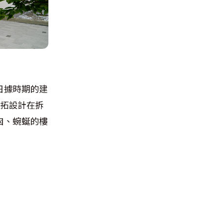
日據時期的建
演拓設計在拆
囪、蜿蜒的樓