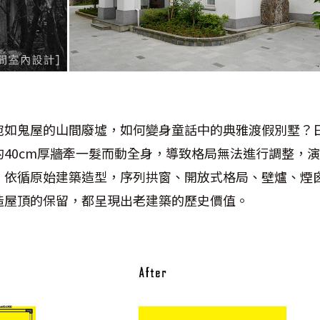
宛如鬼屋的山間廢墟，如何變身童話中的典雅渡假別墅？
40cm厚牆牽一髮而動全身，導致格局無法進行調整，
，依循原始建築造型，序列拱窗、開放式格局、壁爐、煙
造屋頂的保留，都呈現出老建築的歷史價值。