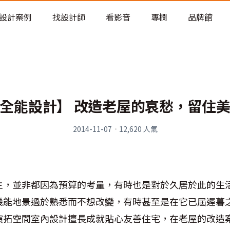
老屋預算分配與高 CP 值煥新術
設計案例
找設計師
看影音
專欄
品牌館
全能設計】 改造老屋的哀愁，留住
2014-11-07
·
12,620
人氣
主，並非都因為預算的考量，有時也是對於久居於此的生
機能地景過於熟悉而不想改變，有時甚至是在它已屆遲暮
演拓空間室內設計擅長成就貼心友善住宅，在老屋的改造