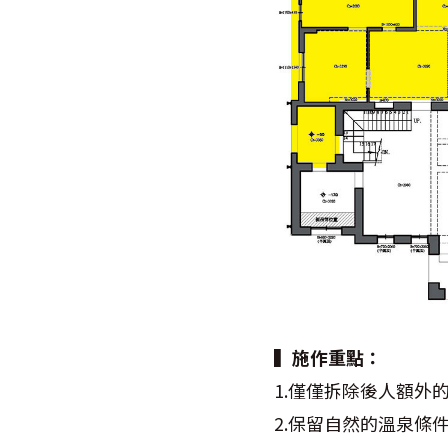
▍施作重點：
1.僅僅拆除後人額外
2.保留自然的溫泉條