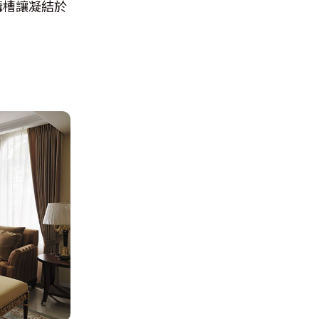
溝槽讓凝結於