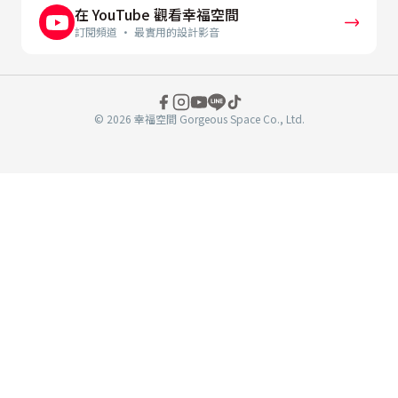
在 YouTube 觀看幸福空間
訂閱頻道 · 最實用的設計影音
© 2026 幸福空間 Gorgeous Space Co., Ltd.
分
享
至
book
WeChat
複製連結