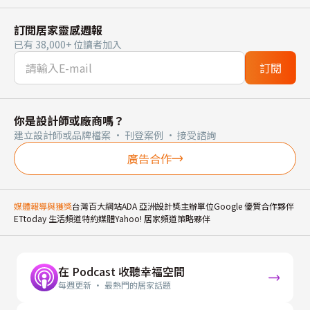
訂閱居家靈感週報
已有 38,000+ 位讀者加入
訂閱
你是設計師或廠商嗎？
建立設計師或品牌檔案 · 刊登案例 · 接受諮詢
廣告合作
媒體報導與獲獎
台灣百大網站
ADA 亞洲設計獎主辦單位
Google 優質合作夥伴
ETtoday 生活頻道特約媒體
Yahoo! 居家頻道策略夥伴
在 Podcast 收聽幸福空間
每週更新 · 最熱門的居家話題