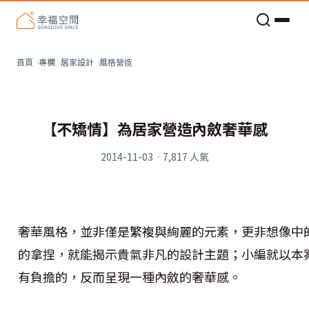
老屋預算分配與高 CP 值煥新術
風格營造
首頁
專欄
居家設計
【不矯情】為居家營造內斂奢華感
2014-11-03
·
7,817
人氣
奢華風格，並非僅是繁複與絢麗的元素，更非想像中
的拿捏，就能揭示貴氣非凡的設計主題；小編就以本
有負擔的，反而呈現一種內斂的奢華感。