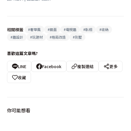
相關標籤
#
奢華風
#
鏡面
#
電視牆
#
臥榻
#
收納
#
牆設計
#
玩建材
#
格局改造
#
別墅
喜歡這篇文章嗎?
LINE
Facebook
複製連結
更多
收藏
你可能想看