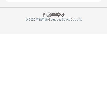
© 2026 幸福空間 Gorgeous Space Co., Ltd.
分
享
至
book
WeChat
複製連結