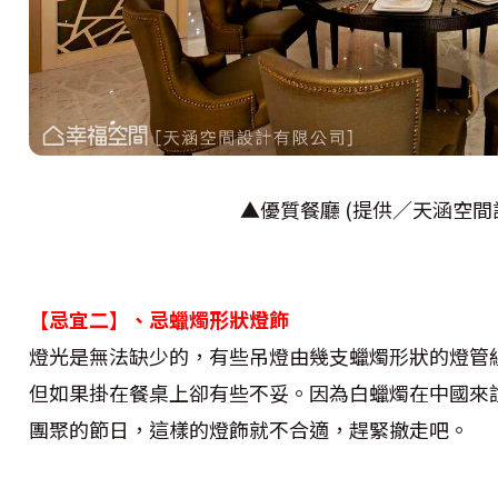
▲優質餐廳 (提供／天涵空間
【忌宜二】、忌蠟燭形狀燈飾
燈光是無法缺少的，有些吊燈由幾支蠟燭形狀的燈管
但如果掛在餐桌上卻有些不妥。因為白蠟燭在中國來
團聚的節日，這樣的燈飾就不合適，趕緊撤走吧。