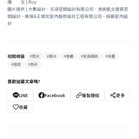
撰 文 | Roy
圖片提供 | 大集設計、天涵空間設計有限公司、克俐凱文建築空
間設計、森境&王俊宏室內裝修設計工程有限公司、綵韻室內設
計
相關標籤
#
燈光
#
風水
#
客廳
#
家具擺飾
#
佈置
#
植栽
#
色彩
喜歡這篇文章嗎?
LINE
Facebook
複製連結
更多
收藏