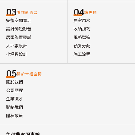
03
04
看精彩影音
讀專欄
完整空間實走
居家風水
設計師短影音
收納技巧
居家佈置靈感
風格營造
大坪數設計
預算分配
小坪數設計
施工流程
05
關於幸福空間
關於我們
公司歷程
企業徵才
聯絡我們
隱私政策
免付費客服專線