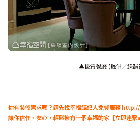
▲優質餐廳 (提供／綵韻
你有裝修需求嗎？請先找幸福經紀人免費服務
http:/
讓你信任、安心，輕鬆擁有一個幸福的家【立即連繫幸福經