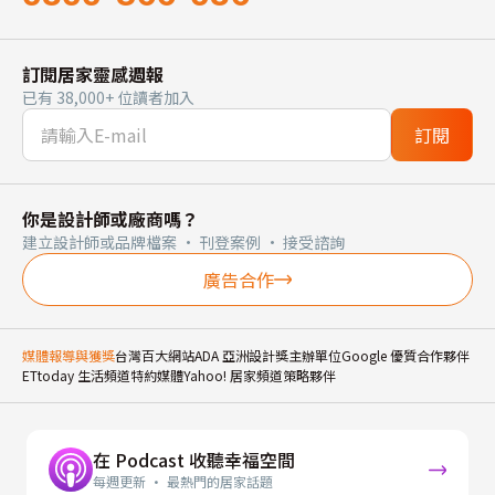
訂閱居家靈感週報
已有 38,000+ 位讀者加入
訂閱
你是設計師或廠商嗎？
建立設計師或品牌檔案 · 刊登案例 · 接受諮詢
廣告合作
媒體報導與獲獎
台灣百大網站
ADA 亞洲設計獎主辦單位
Google 優質合作夥伴
ETtoday 生活頻道特約媒體
Yahoo! 居家頻道策略夥伴
在 Podcast 收聽幸福空間
每週更新 · 最熱門的居家話題