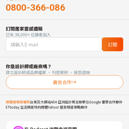
0800-366-086
訂閱居家靈感週報
已有 38,000+ 位讀者加入
訂閱
你是設計師或廠商嗎？
建立設計師或品牌檔案 · 刊登案例 · 接受諮詢
廣告合作
媒體報導與獲獎
台灣百大網站
ADA 亞洲設計獎主辦單位
Google 優質合作夥伴
ETtoday 生活頻道特約媒體
Yahoo! 居家頻道策略夥伴
在 Podcast 收聽幸福空間