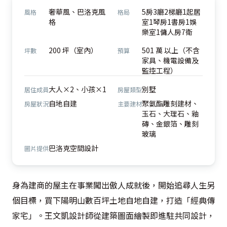
奢華風、巴洛克風
5房3廳2梯廳1起居
風格
格局
格
室1琴房1書房1娛
樂室1傭人房7衛
200 坪（室內）
501 萬 以上（不含
坪數
預算
家具、機電設備及
監控工程）
大人×2、小孩×1
別墅
居住成員
房屋類型
自地自建
聚氨酯雕刻建材、
房屋狀況
主要建材
玉石、大理石、釉
磚、金銀箔、雕刻
玻璃
巴洛克空間設計
圖片提供
身為建商的屋主在事業闖出傲人成就後，開始追尋人生另
個目標，買下陽明山數百坪土地自地自建，打造「經典傳
家宅」。王文凱設計師從建築圖面繪製即進駐共同設計，