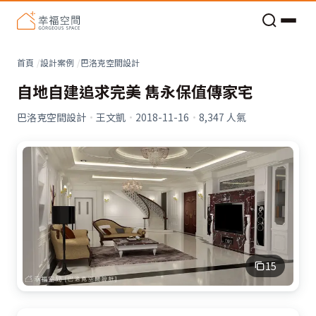
老屋預算分配與高 CP 值煥新術
首頁
設計案例
巴洛克空間設計
自地自建追求完美 雋永保值傳家宅
巴洛克空間設計
·
王文凱
·
2018-11-16
·
8,347
人氣
15