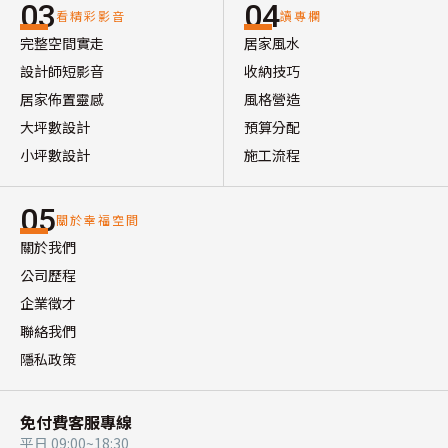
03
04
看精彩影音
讀專欄
完整空間實走
居家風水
設計師短影音
收納技巧
居家佈置靈感
風格營造
大坪數設計
預算分配
小坪數設計
施工流程
05
關於幸福空間
關於我們
公司歷程
企業徵才
聯絡我們
隱私政策
免付費客服專線
平日 09:00~18:30