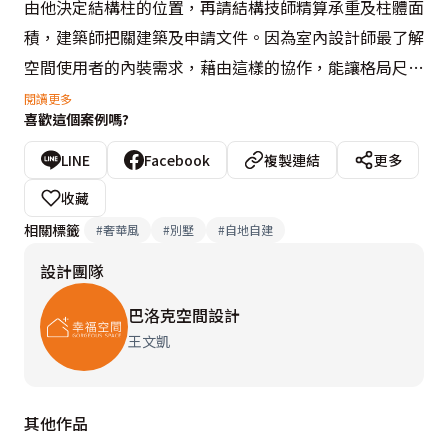
由他決定結構柱的位置，再請結構技師精算承重及柱體面
積，建築師把關建築及申請文件。因為室內設計師最了解
空間使用者的內裝需求，藉由這樣的協作，能讓格局尺
度、場域動線最完美契合一家人理想中的生活面貌。

閱讀更多
喜歡這個案例嗎?
推開雙開門，矗立於一旁的華麗旋轉梯盡顯豪門磅礡氣
LINE
Facebook
複製連結
更多
場，巴洛克空間設計找來曾執行捷運工程，具深厚施工經
收藏
驗的鐵工工班，運用鋼構包覆石材的手法，完成大面積踏
相關標籤
#
奢華風
#
別墅
#
自地自建
面、35公分旋轉、貫穿三樓的美麗U形梯，是水泥砌作難
設計團隊
以做到的高難度工程。美學設計面則注入屋主酷愛的巴洛
克風格，以精緻線板、造形羅馬柱、美麗雕飾闡述古典藝
巴洛克空間設計
術的人文底蘊，並融入風水布局，用極致的典雅質感定義
王文凱
世代傳承的典藏之家。
其他作品