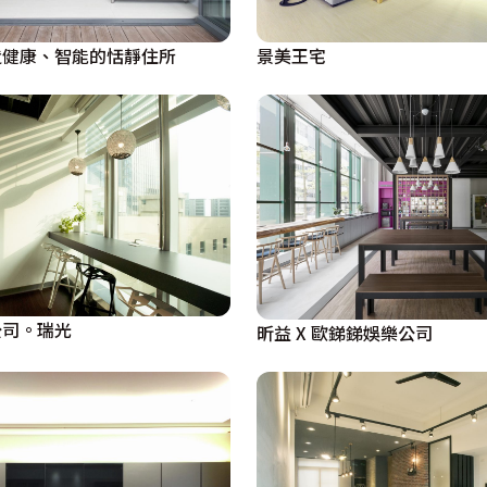
造健康、智能的恬靜住所
景美王宅
公司。瑞光
昕益 X 歐銻銻娛樂公司