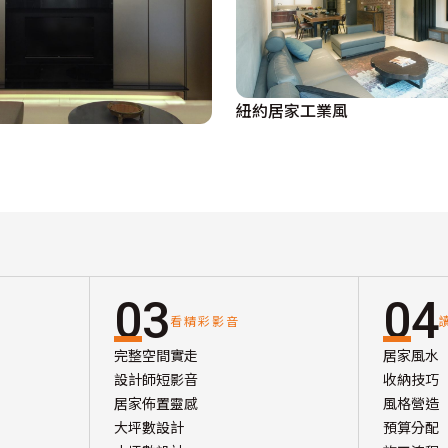
紐約居家工業風
03
04
看精彩影音
完整空間實走
居家風水
設計師短影音
收納技巧
居家佈置靈感
風格營造
大坪數設計
預算分配