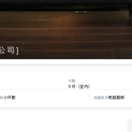
坪數
9 坪（室內）
小坪數
老屋翻新
型
房屋狀況