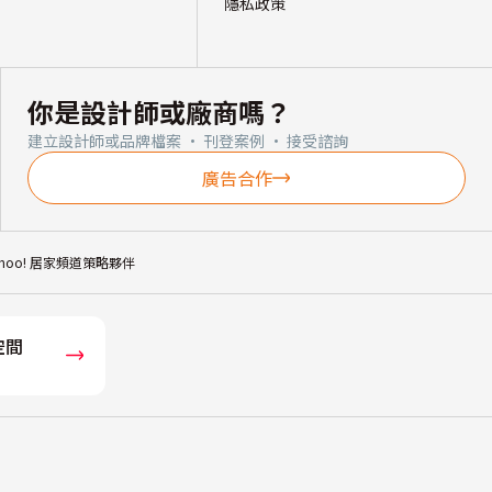
隱私政策
你是設計師或廠商嗎？
建立設計師或品牌檔案 · 刊登案例 · 接受諮詢
廣告合作
ahoo! 居家頻道策略夥伴
空間