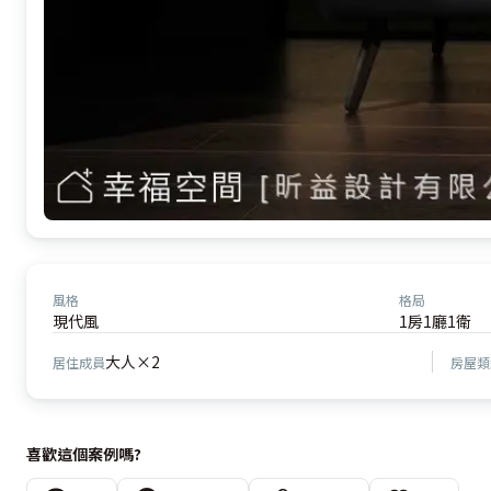
風格
格局
現代風
1房1廳1衛
大人×2
居住成員
房屋類
喜歡這個案例嗎?