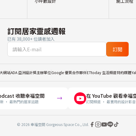
小坪數設計
施工流程
訂閱居家靈感週報
已有 38,000+ 位讀者加入
訂閱
大網站
ADA 亞洲設計獎主辦單位
Google 優質合作夥伴
ETtoday 生活頻道特約媒體
Y
odcast 收聽幸福空間
在 YouTube 觀看幸福
新 · 最熱門的居家話題
訂閱頻道 · 最實用的設計影音
© 2026 幸福空間 Gorgeous Space Co., Ltd.