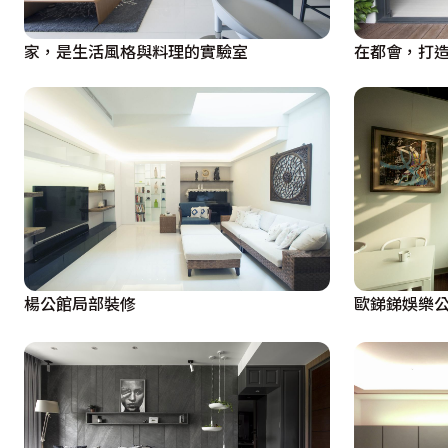
家，是生活風格與料理的實驗室
在都會，打
楊公館局部裝修
歐銻銻娛樂