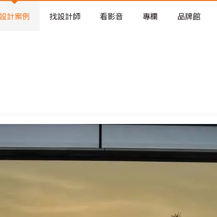
老屋預算分配與高 CP 值煥新術
設計案例
找設計師
看影音
專欄
品牌館