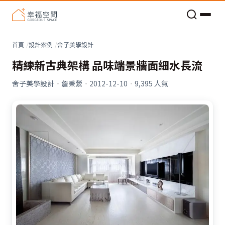
老屋預算分配與高 CP 值煥新術
看不見的居家風險和翻新關鍵
老屋預算分配與高 CP 值煥新術
首頁
設計案例
舍子美學設計
精練新古典架構 品味端景牆面細水長流
舍子美學設計
·
詹秉縈
·
2012-12-10
·
9,395
人氣