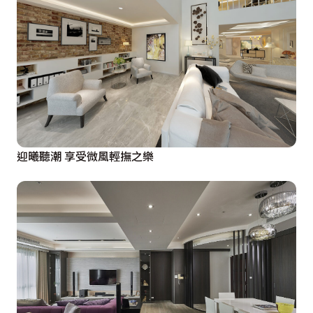
迎曦聽潮 享受微風輕撫之樂