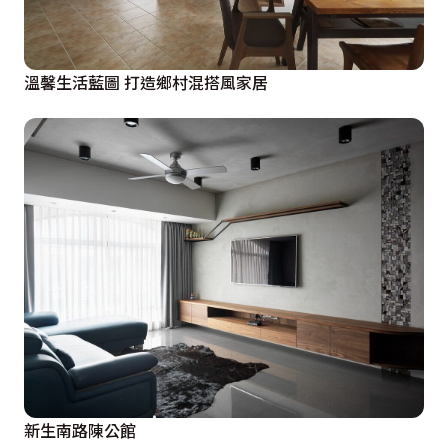
間出現，鏡子與皮革的搭配，成了更衣室獨具特色的門
片，進入更衣室前的大片全身鏡，與四周櫃體讓鋪陳出饒
富時尚風格的視覺變化。

溫馨生活藍圖 打造鄉村混搭風家居
清透質感在主衛浴中也得以窺見，清玻璃分隔出乾溼分離
場域，浴缸以金屬馬賽克搭配花灑後方的復古磚，展現悠
閒度假的無壓空間，窗櫺的半弧造型，讓新古典風格無限
延伸。
新生南路陳公館