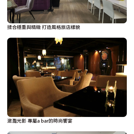
揉合穩重與精緻 打造風格旅店樣貌
瀲灩光影 專屬a bar的時尚饗宴