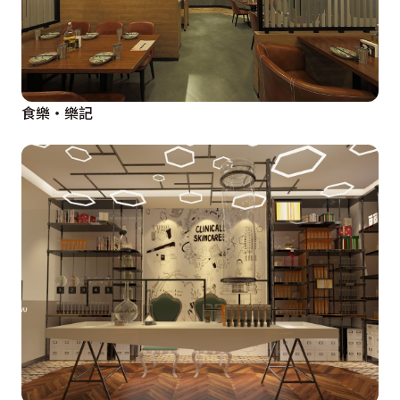
食樂・樂記