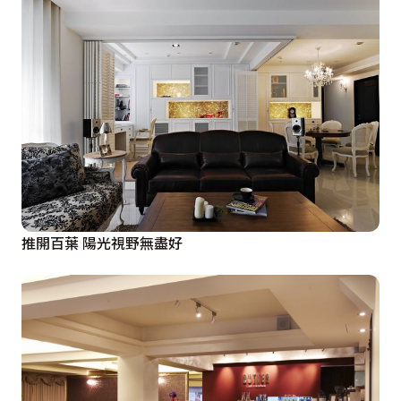
推開百葉 陽光視野無盡好