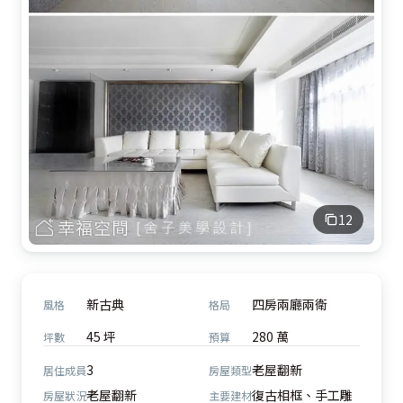
12
新古典
四房兩廳兩衛
風格
格局
45 坪
280 萬
坪數
預算
3
老屋翻新
居住成員
房屋類型
老屋翻新
復古相框、手工雕
房屋狀況
主要建材