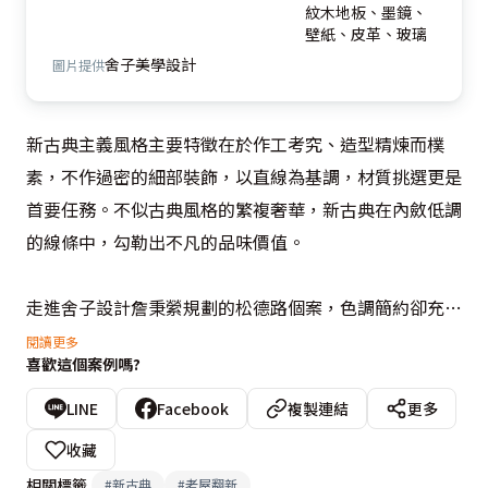
紋木地板、墨鏡、
壁紙、皮革、玻璃
舍子美學設計
圖片提供
新古典主義風格主要特徵在於作工考究、造型精煉而樸
素，不作過密的細部裝飾，以直線為基調，材質挑選更是
首要任務。不似古典風格的繁複奢華，新古典在內斂低調
的線條中，勾勒出不凡的品味價值。

走進舍子設計詹秉縈規劃的松德路個案，色調簡約卻充滿
華麗質感，入門端景處的金屬流水牆，下鋪洗石子台面，
閱讀更多
喜歡這個案例嗎?
在典雅的室內環境中，形塑自然悠閒氛圍，一入屋內，疲
憊感頓然消失。

LINE
Facebook
複製連結
更多
收藏
客廳場域通透明亮，設計師以手工雕紋木地板呈現自然紋
相關標籤
#
新古典
#
老屋翻新