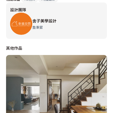
路，沙發背牆以古典相框壁紙勾勒新古典語彙，對應的電
設計團隊
視主牆，改以銀狐大理石牆面搭配黑色烤漆玻璃，落地窗
灑進的自然採光，在黑白簡約中營造大器質感，空間更顯
舍子美學設計
寬敞。

詹秉縈
進入餐廳，設計師以茶玻和明鏡相間門片，分隔書房空
其他作品
間，餐桌上方的切割明鏡燈飾，倒映出銀狐大理石桌面與
皮革餐桌椅的現代時尚，明鏡與不鏽鋼桌腳也相互呼應，
同時與一旁的白色備餐櫃，共築雅致美感；餐桌旁的木作
牆面，隱藏住客浴及孝親房，讓空間整齊劃一，大小不同
的切割面，活潑了單調木作。

同樣接續新古典韻味的主臥房，繃布床頭上方，以清雅壁
紙裝飾；為防開門見床頭的忌諱，設計師特別在旁以玻璃
圖騰作了隔屏，自然成為入口端景；清透材質持續在各空