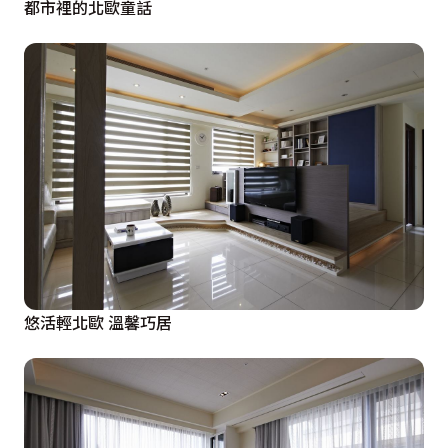
都市裡的北歐童話
悠活輕北歐 溫馨巧居