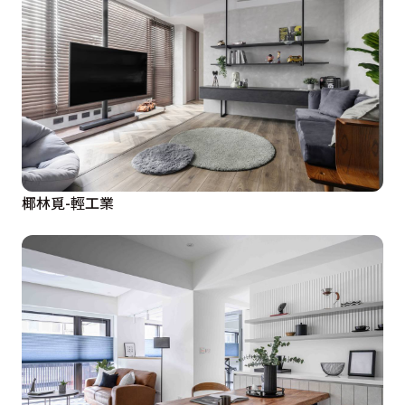
椰林覓-輕工業