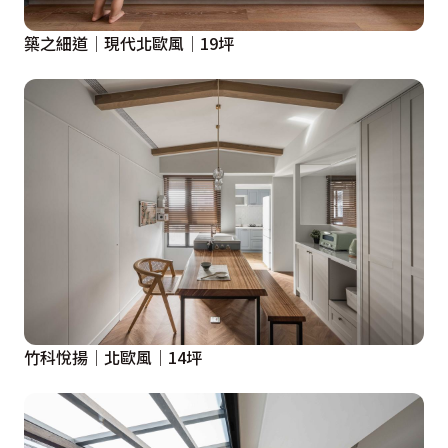
築之細道│現代北歐風│19坪
竹科悅揚│北歐風│14坪