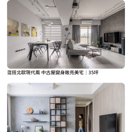
混搭北歐現代風 中古屋變身敞亮美宅│35坪