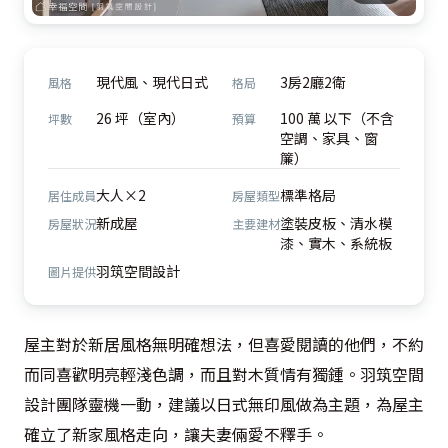
現代風、現代日式
3房2廳2衛
風格
格局
26 坪（室內）
100 萬 以下（不含
坪數
預算
空調、家具、窗
簾）
大人×2
標準格局
居住成員
房屋類型
新成屋
塗裝皮板、清水模
房屋狀況
主要建材
漆、實木、系統板
羽筑空間設計
圖片提供
屋主對於新居風格無明確想法，但喜愛閱讀的他們，不約
而同喜歡明亮輕淺色調，而且對木質情有獨鍾。羽筑空間
設計團隊靈機一動，建議以日式無印風做為主題，為屋主
確立了新家風格走向，讓夫妻倆愛不釋手。
