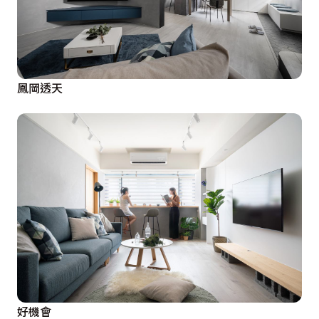
鳳岡透天
好機會