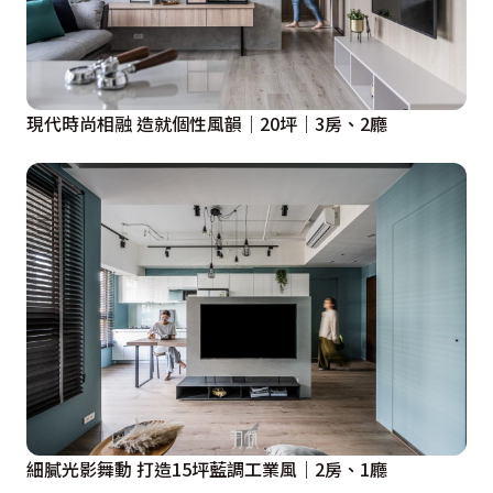
現代時尚相融 造就個性風韻｜20坪｜3房、2廳
細膩光影舞動 打造15坪藍調工業風｜2房、1廳