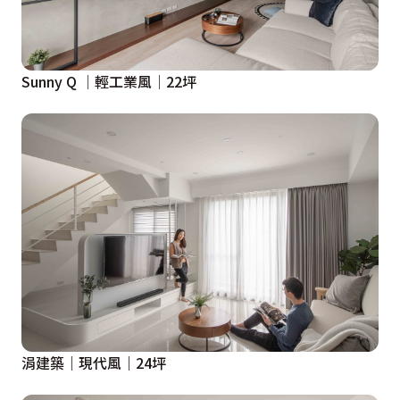
Sunny Q │輕工業風│22坪
涓建築｜現代風｜24坪