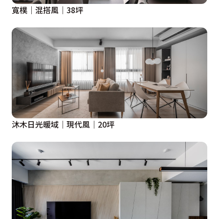
寬樸｜混搭風｜38坪
沐木日光暖域｜現代風｜20坪