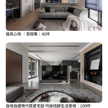
遠見心悅 │混搭風│42坪
自地自建現代質感宅邸 吟詠恬靜生活意境│100坪