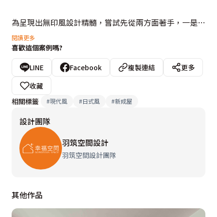
為呈現出無印風設計精髓，嘗試先從兩方面著手，一是牆
面維持乾淨俐落設計，客廳由於不放電視，施作一道仿清
閱讀更多
喜歡這個案例嗎?
水模主牆，不著痕跡置入閱讀機能，讓屋主可以坐在展示
平台上看書。二是以清美學風格隱藏機能，拋開滿滿木作
LINE
Facebook
複製連結
更多
櫃，開放式衣帽區照明使用柱狀木質造型，搭配實木掛衣
收藏
稈，散發出自然氣息，營造出日式品牌商品陳列意象，形
相關標籤
#
現代風
#
日式風
#
新成屋
塑「直、樸、淡、麗」的生活感收納。

設計團隊
天花板大膽採裸露設計，經噴白隱藏管線，為屋主降低裝
羽筑空間設計
修預算。適度利用留白設計，為空間抹上一層灰藍色，一
羽筑空間設計團隊
路蔓延到私領域廊道，形成活潑的跳色手法，藉由色彩擴
散提升空間放大感，搭配實木感家具桌椅，自然散發出無
其他作品
印風格，帶來零壓無負擔的生活型態。