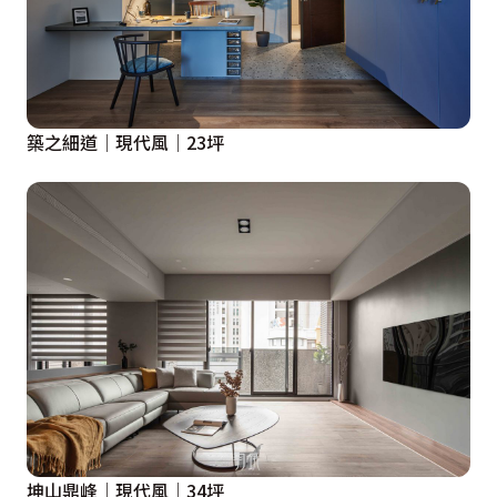
築之細道│現代風│23坪
坤山鼎峰│現代風│34坪