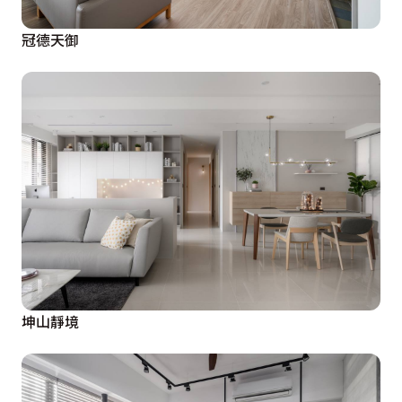
冠德天御
坤山靜境