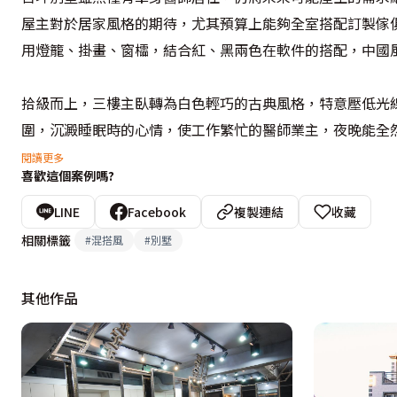
屋主對於居家風格的期待，尤其預算上能夠全室搭配訂製傢
用燈籠、掛畫、窗櫺，結合紅、黑兩色在軟件的搭配，中國
拾級而上，三樓主臥轉為白色輕巧的古典風格，特意壓低光
圍，沉澱睡眠時的心情，使工作繁忙的醫師業主，夜晚能全
的休閒區域，天花擷取鋼彈動畫系列的「G」字母為造型，
閱讀更多
喜歡這個案例嗎?
「昨晚邀請家人在頂樓的庭園用餐，我們度過了一個非常愉
LINE
Facebook
複製連結
收藏
於桃園屋主，迫不期待想分享喜悅的電話，向奕空間規劃林
相關標籤
#
混搭風
#
別墅
的居家生活，帶給每一位業主。
其他作品