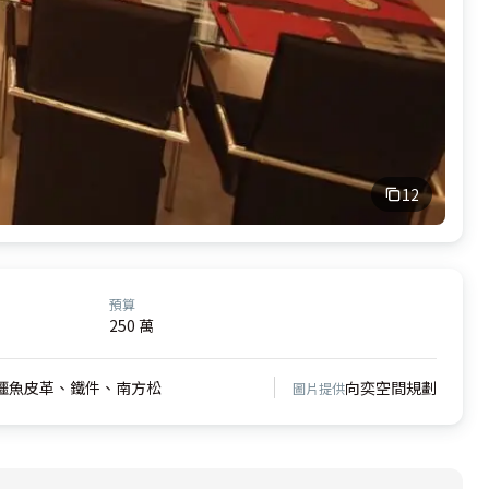
12
預算
250 萬
鱷魚皮革、鐵件、南方松
向奕空間規劃
圖片提供