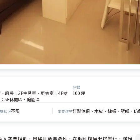
坪數
廳、廚房；3F主臥室、更衣室；4F孝
100 坪
；5F休閒區、庭園區
不限
訂製傢俱、木皮、線板、壁紙、仿
屋狀況
主要建材
納入空間規劃，風格則放寬彈性，在個別樓層混搭變化，滿足