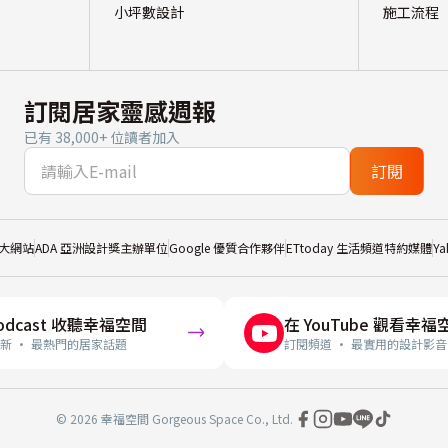
小坪數設計
施工流程
訂閱居家靈感週報
已有 38,000+ 位讀者加入
訂閱
大網站
ADA 亞洲設計獎主辦單位
Google 優質合作夥伴
ETtoday 生活頻道特約媒體
Y
odcast 收聽幸福空間
在 YouTube 觀看幸福
新 · 最熱門的居家話題
訂閱頻道 · 最實用的設計影音
© 2026 幸福空間 Gorgeous Space Co., Ltd.