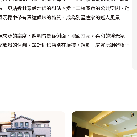
俱，更貼近林栗設計師的想法。步上二樓寬敞的公共空間，運
風沉穩中帶有深遠韻味的特質，成為別墅住家的迷人風景。
線來源的高度，照明皆是從側面、地面打亮，柔和的燈光氛
然放鬆的休憩。設計師也特別在頂樓，規劃一處賞玩鋼彈模型
塑造符合屋主嗜好的主題空間。
快的夜晚，真的很感謝設計師。」在週日早上七點，一通來自
栗設計師至今仍印象深刻，更希望將此種愉悅心情，以及快樂