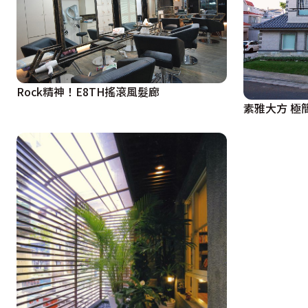
Rock精神！E8TH搖滾風髮廊
素雅大方 極