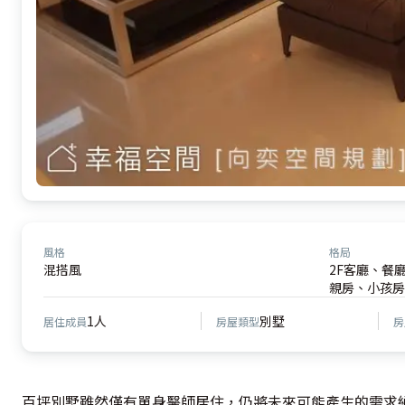
風格
格局
混搭風
2F客廳、餐
親房、小孩房
1人
別墅
居住成員
房屋類型
房
百坪別墅雖然僅有單身醫師居住，仍將未來可能產生的需求