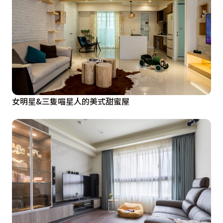
女明星&三隻喵星人的美式甜蜜屋