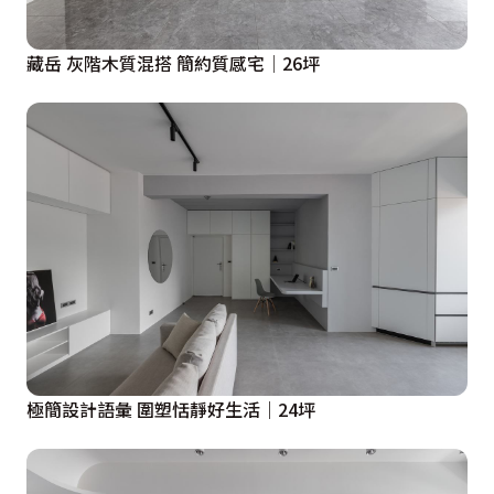
藏岳 灰階木質混搭 簡約質感宅│26坪
極簡設計語彙 圍塑恬靜好生活｜24坪