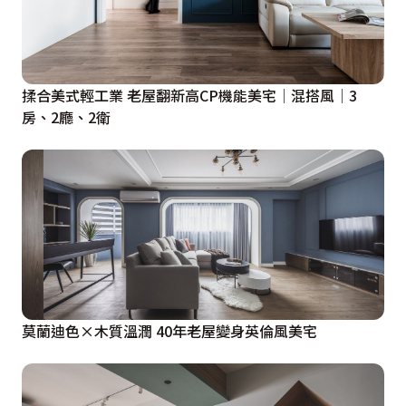
揉合美式輕工業 老屋翻新高CP機能美宅│混搭風│3
房、2廳、2衛
莫蘭迪色×木質溫潤 40年老屋變身英倫風美宅