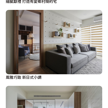
細膩獻禮 打造有愛鄉村簡約宅
風雅巧致 新日式小調