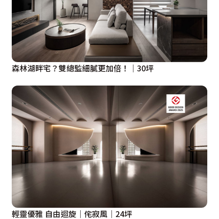
森林湖畔宅？雙總監細膩更加倍！｜30坪
輕靈優雅 自由迴旋｜侘寂風｜24坪