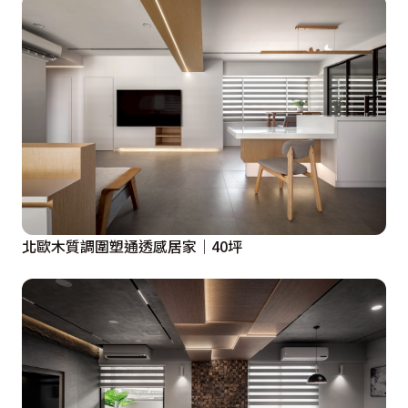
北歐木質調圍塑通透感居家│40坪