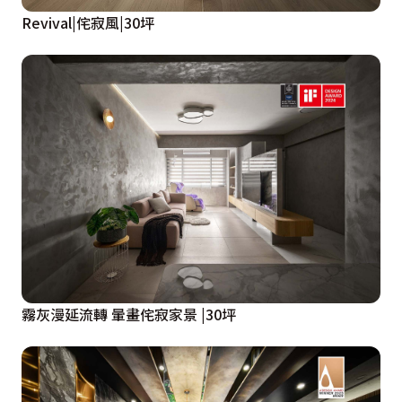
Revival|侘寂風|30坪
霧灰漫延流轉 暈畫侘寂家景 |30坪