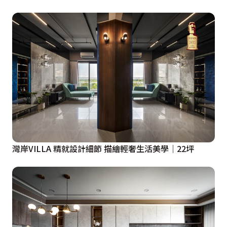
灣岸VILLA 精就設計細節 描繪輕奢生活美學｜22坪