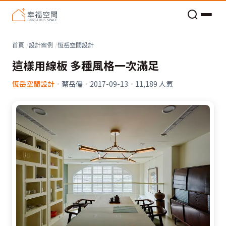
老屋預算分配與高 CP 值煥新術
看不見的居家風險和翻新關鍵
老屋預算分配與高 CP 值煥新術
首頁
設計案例
恆岳空間設計
這樣用線板 多種風格一次滿足
恆岳空間設計
·
蔡岳儒
·
2017-09-13
·
11,189
人氣