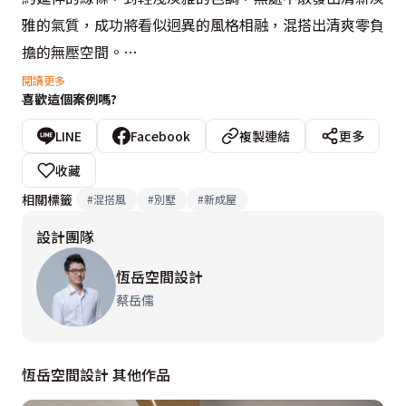
雅的氣質，成功將看似迥異的風格相融，混搭出清爽零負
擔的無壓空間。

閱讀更多
喜歡這個案例嗎?
室內交織出線條力與美，線板跳脫秩序性陣列，擁有多種
變化造型，馬來漆電視牆中間出現四道立體線紋，經天花
LINE
Facebook
複製連結
更多
板開始交叉錯開，拉寬空間水平和垂直尺度，凸顯客廳挑
收藏
高氣勢。餐廚區櫃體採幾何錯落造型，以線板收邊增加立
相關標籤
#
混搭風
#
別墅
#
新成屋
體層次，當彈性隔間拉門開啟時，形成半遮掩的視覺效
設計團隊
果；適度加入深色系，讓深木色餐邊櫃融入空間，隱約散
發出一絲復古氣息。
恆岳空間設計
蔡岳儒
恆岳空間設計 其他作品