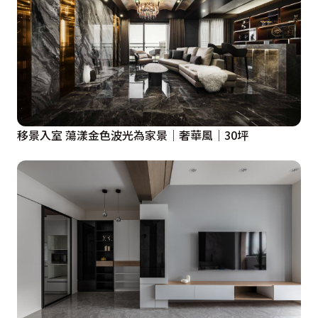
移景入室 蕩漾金色波光為家景│奢華風│30坪