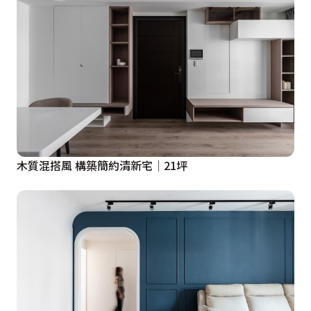
木質混搭風 構築簡約清新宅│21坪