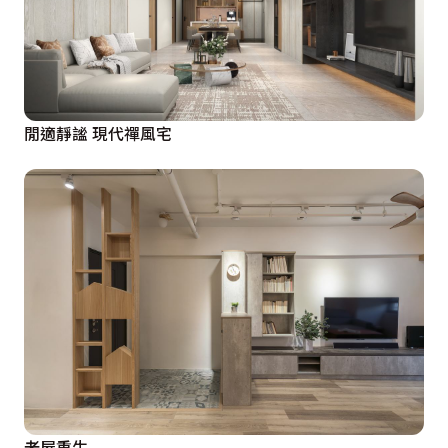
閒適靜謐 現代禪風宅
老屋重生