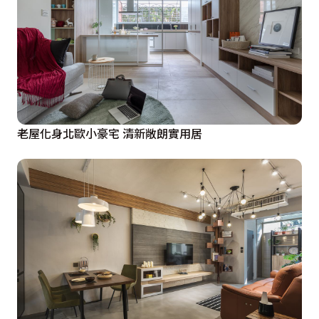
老屋化身北歐小豪宅 清新敞朗實用居