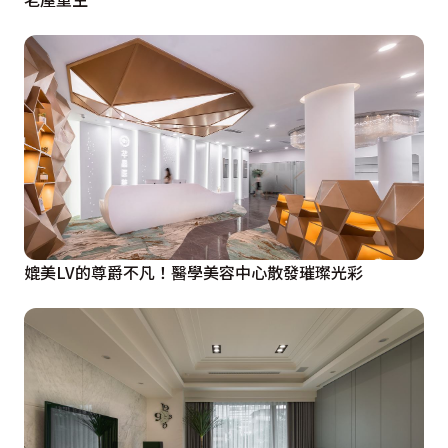
媲美LV的尊爵不凡！醫學美容中心散發璀璨光彩