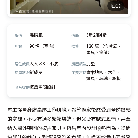
12
混搭風
3房2廳4衛
風格
格局
90 坪（室內）
120 萬 （含冷氣、
坪數
預算
家具、窗簾）
大人×3、小孩
別墅
居住成員
房屋類型
新成屋
實木地板、木作、
房屋狀況
主要建材
燈具、玻璃、線板
恆岳空間設計
圖片提供
屋主從醫身處高壓工作環境，希望返家後感受到全然放鬆
的空間，不要有過多繁複裝飾，但又要有歐式風情，甚至
納入國外帶回的復古家具。恆岳室內設計順勢而為，從簡
約延伸的線條，到輕淺淡雅的色調，無處不散發出清新淡