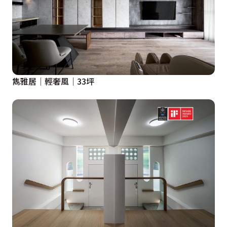
雋雅居│輕奢風│33坪