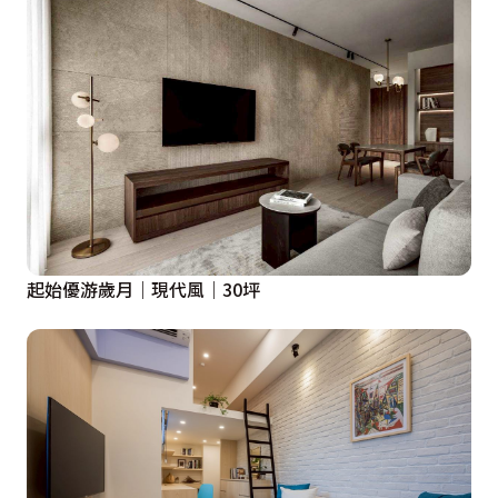
起始優游歲月｜現代風｜30坪