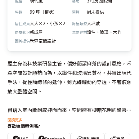
現代風
3+1房2廳2衛
風格
格局
99 坪（權狀）
尚未提供
坪數
預算
大人×2、小孩×2
大坪數
居住成員
房屋類型
新成屋
鐵件、玻璃、木作
房屋狀況
主要建材
禾森空間設計
圖片提供
屋主身為科技業研發主管，偏好簡潔俐落的設計風格，禾
森空間設計順勢而為，以鐵件和玻璃異質材，共舞出現代
手法，從極簡線條的延伸，到光線躍動的穿透，不著痕跡
放大整體空間。

甫踏入室內敞朗感迎面而來，空間擁有柳暗花明的驚喜，
天花板採斜切面設計，並做了雙間接，創造向上延伸的視
閱讀更多
喜歡這個案例嗎?
覺感受，同時隱藏突兀的樑柱體。為提升客廳寬敞度，空
調挪移到書房，天花格局變得方正；廊道牆面往內退縮，
LINE
Facebook
複製連結
更多