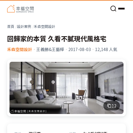
老屋預算分配與高 CP 值煥新術
首頁
設計案例
禾森空間設計
回歸家的本質 久看不膩現代風格宅
禾森空間設計
·
王義勝&王藝樺
·
2017-08-03
·
12,148
人氣
12