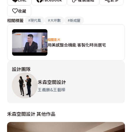
足足多了十公分寬，消除壓迫侷促感。

收藏
相關標籤
#
現代風
#
大坪數
#
新成屋
屋主相當重視家庭凝聚力，王藝樺、王義勝設計師利用玻
璃隔間，分別規劃出書房和閱讀室，當男主人長時間待在
相關影片
書房處理公務，疲乏時可躺上臥榻休憩，訪客來時則變成
用美感整合機能 客製化時尚居宅
臨時客房。閱讀室外觀宛如一間玻璃屋，特別採通透設
計，即使屋主夫妻身處在不同空間，也能時時注意到小孩
設計團隊
動態。

禾森空間設計
餐廚區藉由動線安排，串聯起家人情感，有別於一般中島
王義勝&王藝樺
區規劃，以隔間牆一分為二，一面是早餐吧餐島，搭配四
張訂製椅，和足夠的構腳深度，乘坐時更舒適；另一側是
料理工作台，專用於製作麵包烘焙，設計了一個水槽，還
禾森空間設計 其他作品
可以洗滌蔬果，達到油水分離效果。