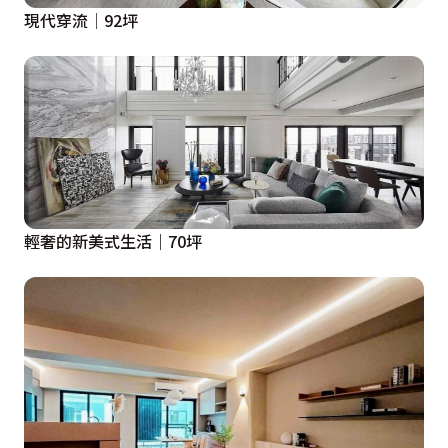
現代穿流│92坪
輕奢的新美式生活｜70坪