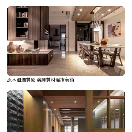
原木溫潤質感 演繹質材混搭藝術