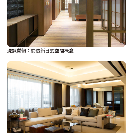
洗鍊質韻：締造新日式空間概念