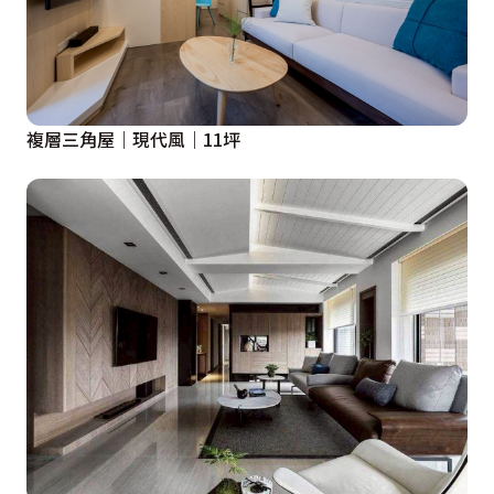
複層三角屋｜現代風｜11坪