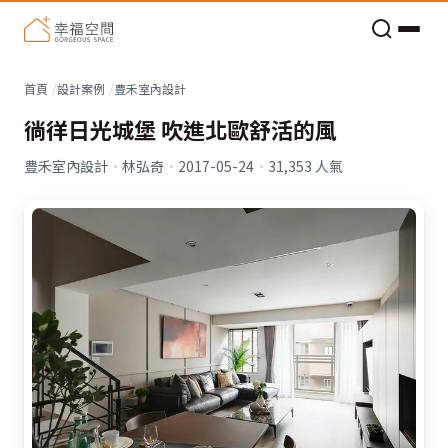
老屋預算分配與高 CP 值煥新術
首頁
設計案例
豊禾室內設計
徜徉日光城堡 吹進北歐舒活的風
豊禾室內設計
·
林弘奇
·
2017-05-24
·
31,353
人氣