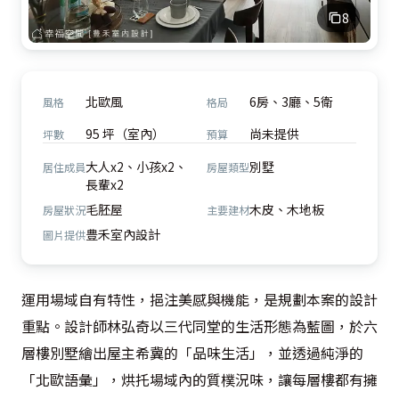
8
北歐風
6房、3廳、5衛
風格
格局
95 坪（室內）
尚未提供
坪數
預算
大人x2、小孩x2、
別墅
居住成員
房屋類型
長輩x2
毛胚屋
木皮、木地板
房屋狀況
主要建材
豊禾室內設計
圖片提供
運用場域自有特性，挹注美感與機能，是規劃本案的設計
重點。設計師林弘奇以三代同堂的生活形態為藍圖，於六
層樓別墅繪出屋主希冀的「品味生活」，並透過純淨的
「北歐語彙」，烘托場域內的質樸況味，讓每層樓都有擁