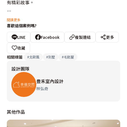
有精彩故事。

從一樓車庫拾階而上，豊禾設計將二樓規劃為圍聚場域，
閱讀更多
喜歡這個案例嗎?
開放的客、餐廳日光盈滿、動線順暢外，也交織起家人間
情感。三至五樓則設置臥眠空間，如溫婉雅致的主臥房，
LINE
Facebook
複製連結
更多
其乾淨色系揉合自然光線，加上木皮自身的紋理與色澤，
收藏
在視覺效果完全舒展開來，推演悠閒且舒適的生活形態。
相關標籤
#
北歐風
#
別墅
#
毛胚屋
設計團隊
豊禾室內設計
林弘奇
其他作品