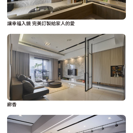
讓幸福入鏡 完美訂製給家人的愛
廊香