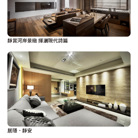
靜賞河岸景緻 揮灑現代詩篇
居隱．靜安