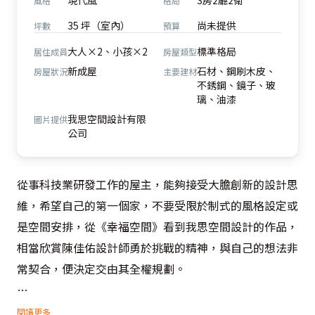
現代風
3房2廳2衛
風格
格局
35 坪（室內）
尚未提供
坪數
預算
大人×2、小孩×2
標準格局
居住成員
房屋類型
新成屋
石材、鋼刷木皮、
房屋狀況
主要建材
不銹鋼、鏡子、玻
璃、油漆
我思空間設計有限
圖片提供
公司
從事科技業研發工作的屋主，能夠接受大膽創新的設計思
維，希望自己的第一個家，不要受限於制式的風格設定或
是空間安排，從《幸福空間》看到我思空間設計的作品，
相當欣賞陳佳佑設計師勇於挑戰的精神，與自己的想法非
常契合，便決定交由其全權規劃。

於溝通之初，屋主即明確表達希望能將燈帶設計運用在空
閱讀更多