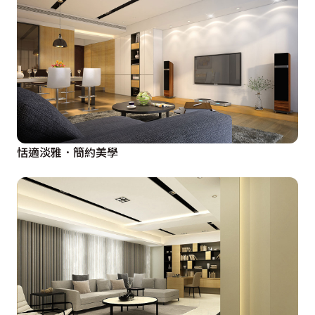
恬適淡雅．簡約美學