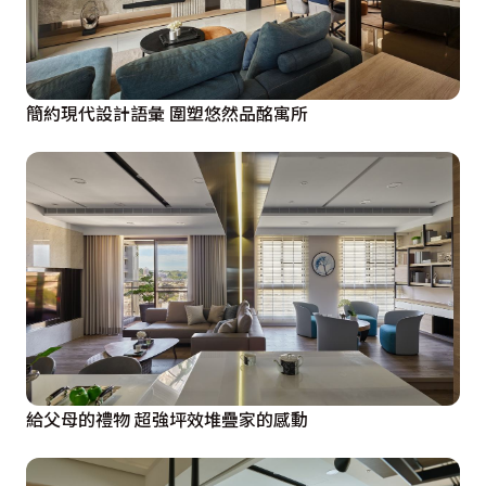
簡約現代設計語彙 圍塑悠然品酩寓所
給父母的禮物 超強坪效堆疊家的感動