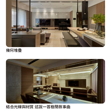
幾何堆疊
結合光線與材質 述說一首極簡敘事曲