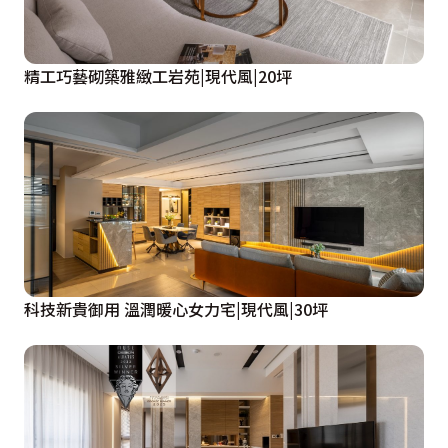
精工巧藝砌築雅緻工岩苑|現代風|20坪
科技新貴御用 溫潤暖心女力宅|現代風|30坪