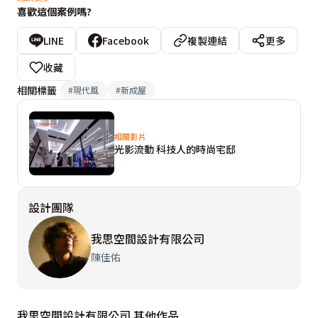
喜歡這個案例嗎?
間中，陳佳佑設計師為挖掘更多可能性，提議讓燈帶元素
佈滿整個場域。因此可看見燈帶從玄關開始蔓延到全室天
LINE
Facebook
複製連結
更多
花板，甚至是延伸到沙發背牆上，並分別透過漸層與燈盒
收藏
概念，創造更多元化的光影效果，引領出空間的視覺張
相關標籤
#
現代風
#
新成屋
力。

相關影片
本案的另一個看點，則是空間的格局配置，有別於一般制
光影流動 科技人的時尚宅邸
式的設計手法，陳佳佑設計師透過旋轉電視柱為場域中心
點，向四周場域發展出客廳、餐廳、書房和臥榻區，讓空
設計團隊
間更加寬敞，居住者也能享受隨興不受拘束的生活感。
我思空間設計有限公司
陳佳佑
我思空間設計有限公司 其他作品