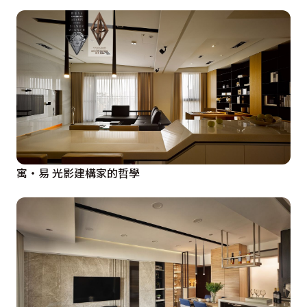
寓‧易 光影建構家的哲學