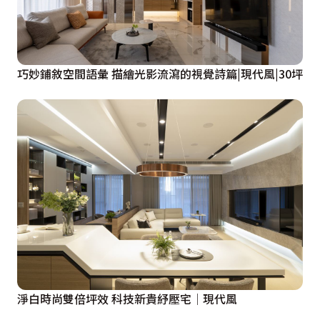
巧妙鋪敘空間語彙 描繪光影流瀉的視覺詩篇|現代風|30坪
淨白時尚雙倍坪效 科技新貴紓壓宅│現代風