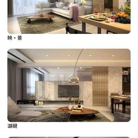
映·景
湖硯