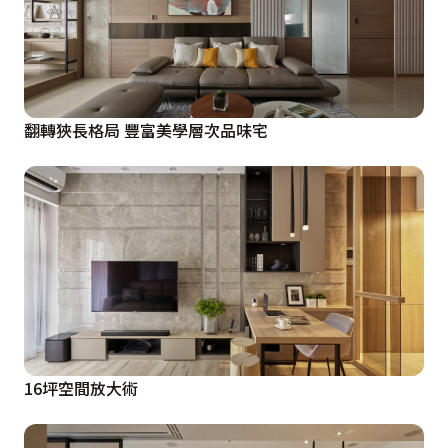
翻轉狹長格局 豐富美學層次品味宅
16坪空間放大術