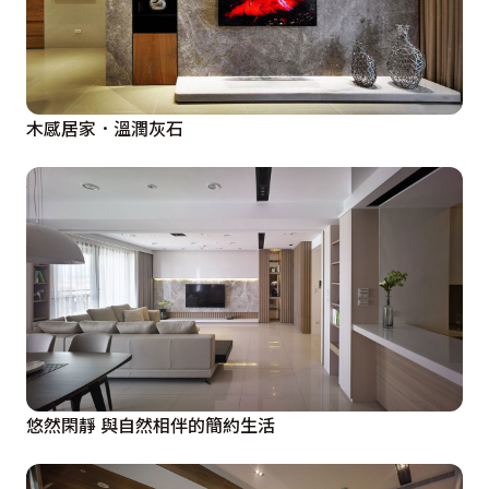
木感居家．溫潤灰石
悠然閑靜 與自然相伴的簡約生活