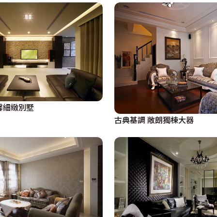
馨細緻別墅
古典基調 敞朗獨棟大器