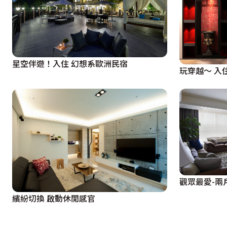
作勾勒出俐落線條，突顯出速度感，牆面襯黑玻成為視覺焦
星空伴遊！入住 幻想系歐洲民宿
玩穿越〜 入
觀眾最愛-兩
繽紛切換 啟動休閒感官