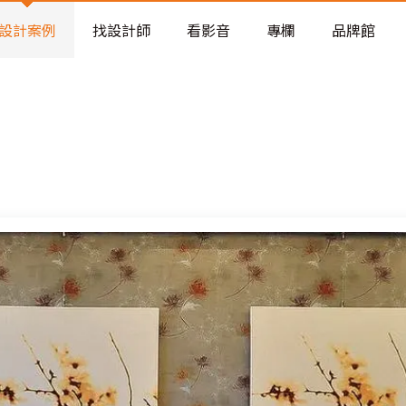
老屋預算分配與高 CP 值煥新術
設計案例
找設計師
看影音
專欄
品牌館