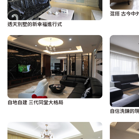
混搭 古今中
透天別墅的新幸福進行式
自地自建 三代同堂大格局
自信洗鍊的