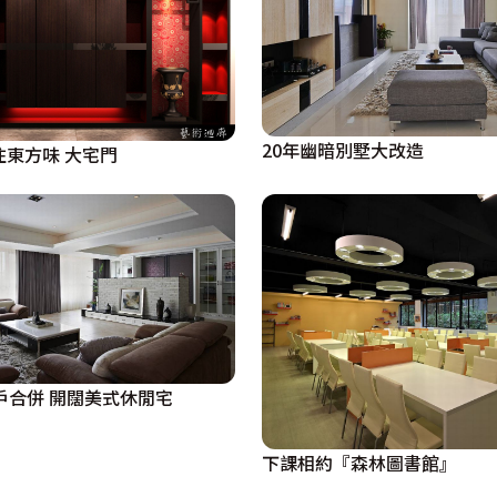
點。
20年幽暗別墅大改造
住東方味 大宅門
戶合併 開闊美式休閒宅
下課相約『森林圖書館』