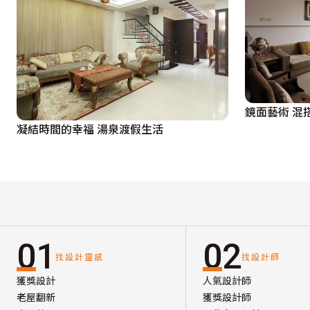
鏡面藝術 混
凝結時間的幸福 湯泉渡假生活
01
02
找設計靈感
找設計師
獲獎設計
人氣設計師
老屋翻新
獲獎設計師