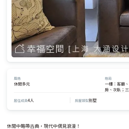
風格
格局
休閒多元
一樓：客廳、
房、次臥；三
4人
別墅
居住成員
房屋類型
休閒中略帶古典，現代中偶見浪漫！
