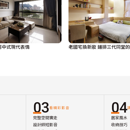
搭中式現代表情
老國宅換新妝 鋪排三代同堂
03
04
看精彩影音
完整空間實走
居家風水
設計師短影音
收納技巧