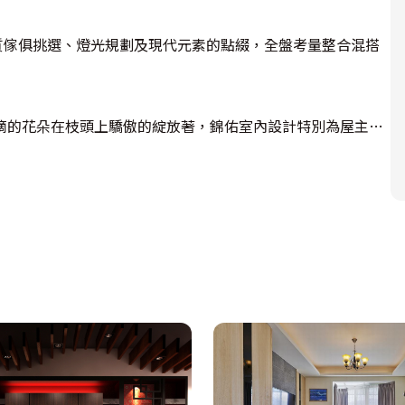
材質傢俱挑選、燈光規劃及現代元素的點綴，全盤考量整合混搭
欲滴的花朵在枝頭上驕傲的綻放著，錦佑室內設計特別為屋主挑
間以綠色植栽妝點，突顯休閒放鬆的居家感受。

述出休閒沈穩感，華麗的吊燈與客廳相互呼應，收納櫃內襯的灰
貼及白色噴漆的手法做出仿文化石的質感，在實木的櫃體襯托
間外，在休閒古典的氣氛中適時點綴出現代的俐落。吧台以人
興的暢快；雕花縷空的屏風區隔吧台與客廳場域，品嚐名酒、
臥以紫紅色為主色調，床頭以泡棉繃皮展現新古典的優雅，正符
鋪設，兩側對稱的床頭櫃造型隱含古典語彙；書桌和書櫃用木