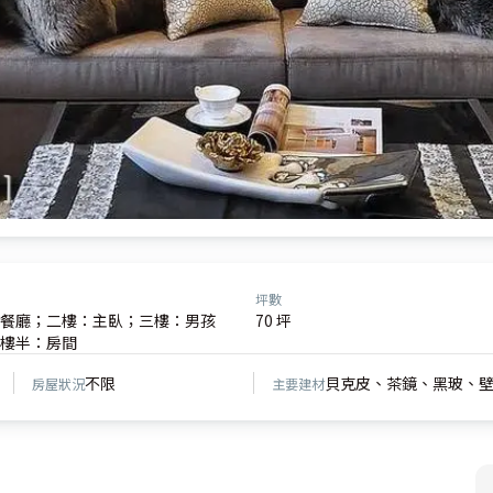
坪數
餐廳；二樓：主臥；三樓：男孩
70 坪
樓半：房間
不限
貝克皮、茶鏡、黑玻、
房屋狀況
主要建材