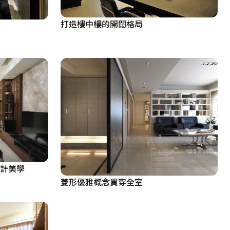
打造樓中樓的開闊格局
設計美學
菱形優雅概念貫穿全室