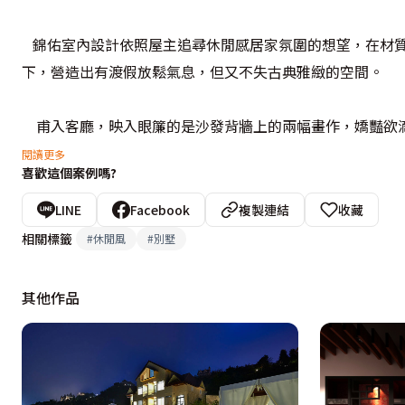
   錦佑室內設計依照屋主追尋休閒感居家氛圍的想望，在
下，營造出有渡假放鬆氣息，但又不失古典雅緻的空間。

    甫入客廳，映入眼簾的是沙發背牆上的兩幅畫作，嬌豔
選的，更加烘托沙發主牆圖騰壁紙的與眾不同。樓梯下方的空
閱讀更多
喜歡這個案例嗎?
    不同於客廳的花卉圖騰，餐廳採用大量的橡木集層材鋪
LINE
Facebook
複製連結
收藏
鏡和下方的黑玻，隱約帶出現代俐落的個性美。以密集板拼
相關標籤
#
休閒風
#
別墅
下，營造像在國外渡假般的浪漫。展示櫃以茶鏡襯底放大空
造石鋪陳，斜角度的造型，創造出不按牌理出牌，灑脫、隨
其他作品
隨著悠揚的輕節奏擺動著身體，自在享受人生樂事。

    承襲休閒中帶有新古典浪漫因子的風格，私密空間的主
合屋主的時尚品味。男孩房則以淺灰色基調床頭以花紋壁紙