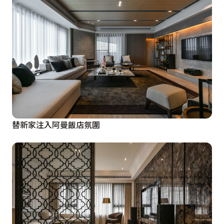
替新家注入阿曼飯店氛圍