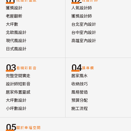
獲獎設計
人氣設計師
老屋翻新
獲獎設計師
大坪數
台北室內設計
北歐風設計
台中室內設計
現代風設計
高雄室內設計
日式風設計
03
04
看精彩影音
讀專欄
完整空間實走
居家風水
設計師短影音
收納技巧
居家佈置靈感
風格營造
大坪數設計
預算分配
小坪數設計
施工流程
05
關於幸福空間