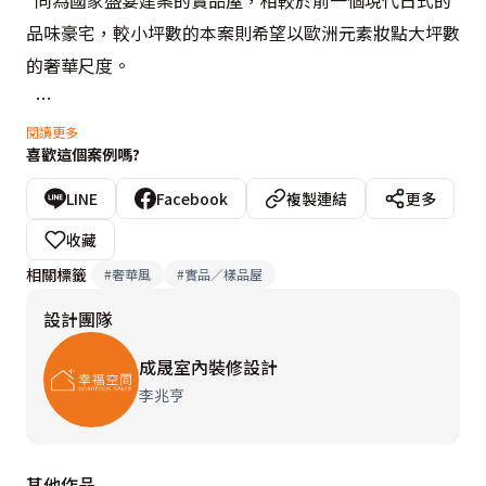
同為國家盛宴建案的實品屋，相較於前一個現代日式的
品味豪宅，較小坪數的本案則希望以歐洲元素妝點大坪數
的奢華尺度。
閱讀更多
喜歡這個案例嗎?
設計重點與特色
與上一個建案相較雖然坪數較小，但本案依舊有115
LINE
Facebook
複製連結
更多
坪、四房格局，建案規劃初期已請成晟設計參與圖面修
收藏
正，李兆亨設計師只需依照現有房型凸顯品味設計風格。
相關標籤
#
奢華風
#
實品／樣品屋
在玄關入口處的地坪，建商依照設計師的建議，以大理石
設計團隊
拼花地坪分野出玄關意象，藉由材質開放規劃空間機能。
成晟室內裝修設計
  除了大坪數空間、添加大器氛圍的石材及頂級的傢俱建
李兆亨
材，成晟設計在天花板及牆面處以線板搭配歐式水晶吊
燈，在燈光映襯中打造歐式宮廷華麗。
其他作品