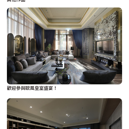
歡迎參與歐風皇室盛宴！