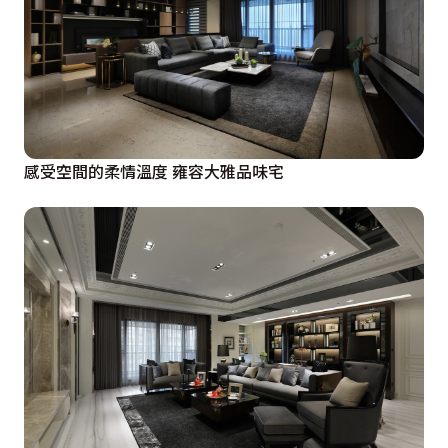
感受空間的柔情溫度 雍容大雅品味宅