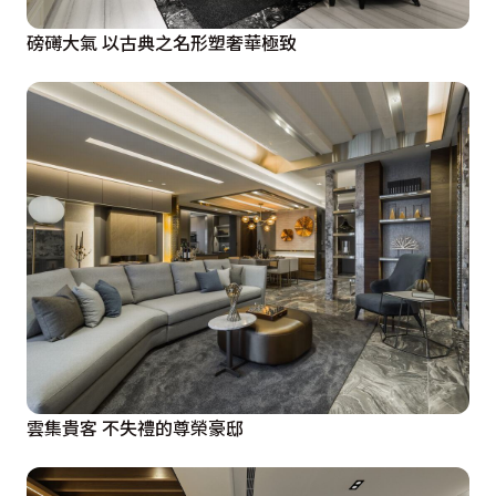
磅礡大氣 以古典之名形塑奢華極致
雲集貴客 不失禮的尊榮豪邸