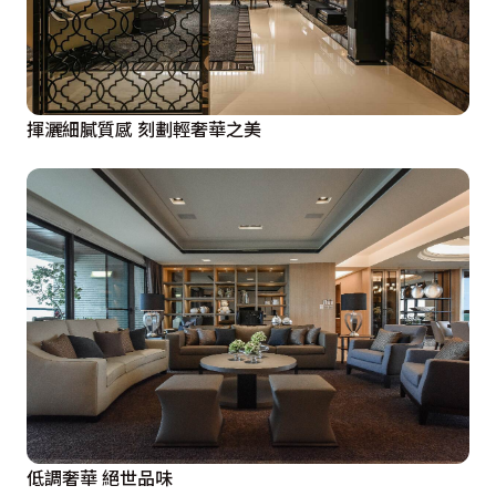
揮灑細膩質感 刻劃輕奢華之美
低調奢華 絕世品味