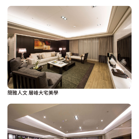
簡雅人文 層峰大宅美學