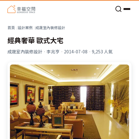
老屋預算分配與高 CP 值煥新術
看不見的居家風險和翻新關鍵
老屋預算分配與高 CP 值煥新術
首頁
設計案例
成晟室內裝修設計
經典奢華 歐式大宅
成晟室內裝修設計
·
李兆亨
·
2014-07-08
·
9,253
人氣