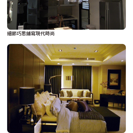
細節巧思鋪寫現代時尚