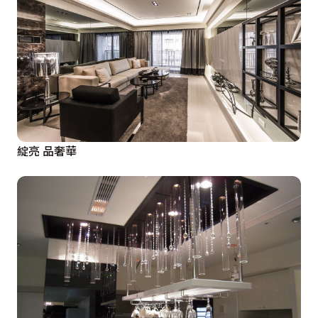
綻亮 品奢華