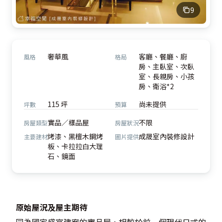
9
奢華風
客廳、餐廳、廚
風格
格局
房、主臥室、次臥
室、長親房、小孩
房、衛浴*2
115 坪
尚未提供
坪數
預算
實品／樣品屋
不限
房屋類型
房屋狀況
烤漆、黑檀木鋼烤
成晟室內裝修設計
主要建材
圖片提供
板、卡拉拉白大理
石、鏡面
原始屋況及屋主期待