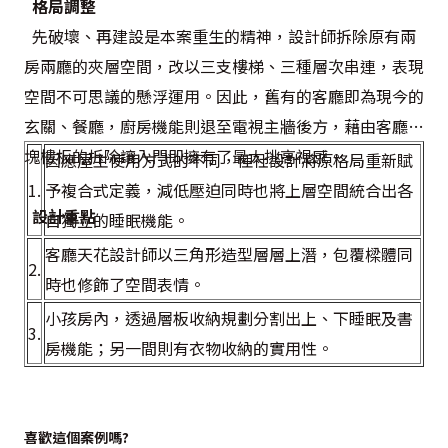
  格局調整
  先破壞、再建設是本案重生的精神，設計師拆除原有兩
房兩廳的夾層空間，改以三支樓梯、三種層次串連，表現
空間不可思議的懸浮運用。因此，舊有的客廳即為現今的
玄關、餐廳，廚房機能則退至電視主牆後方，藉由客廳區
塊樓板的拆除讓入門即擁有了最大挑高視感。
因應屋主使用方式的不同，俚社設計將原格局重新賦
1.
予複合式定義，減低壓迫同時也將上層空間統合出各
設計重點
自獨立的睡眠機能。
客廳天花設計師以三角形造型層層上潛，包覆樑體同
2.
時也修飾了空間表情。
小孩房內，透過層板收納規劃分割出上、下睡眠及書
3.
房機能；另一間則有衣物收納的實用性。
喜歡這個案例嗎?