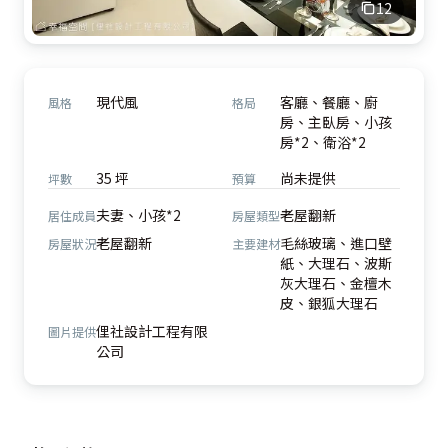
12
現代風
客廳、餐廳、廚
風格
格局
房、主臥房、小孩
房*2、衛浴*2
35 坪
尚未提供
坪數
預算
夫妻、小孩*2
老屋翻新
居住成員
房屋類型
老屋翻新
毛絲玻璃、進口壁
房屋狀況
主要建材
紙、大理石、波斯
灰大理石、金檀木
皮、銀狐大理石
俚社設計工程有限
圖片提供
公司