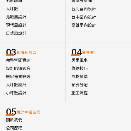
老屋翻新
獲獎設計師
大坪數
台北室內設計
北歐風設計
台中室內設計
現代風設計
高雄室內設計
日式風設計
03
04
看精彩影音
讀專欄
完整空間實走
居家風水
設計師短影音
收納技巧
居家佈置靈感
風格營造
大坪數設計
預算分配
小坪數設計
施工流程
05
關於幸福空間
關於我們
公司歷程