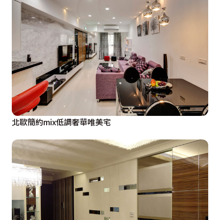
北歐簡約mix低調奢華唯美宅