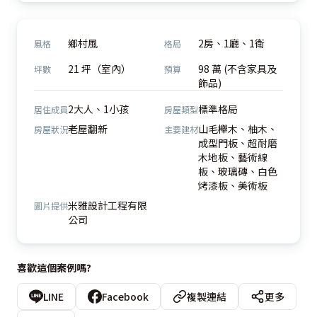
鄉村風
2房、1廳、1衛
風格
格局
21 坪（室內）
98 萬 (不含家具及
坪數
預算
飾品)
2大人、1小孩
標準格局
居住成員
房屋類型
老屋翻新
山毛櫸木、柚木、
房屋狀況
主要建材
成型門板、超耐磨
木地板、藝術線
板、玻璃磚、白色
烤漆板、美術板
米雅設計工程有限
圖片提供
公司
喜歡這個案例嗎?
LINE
Facebook
複製連結
更多