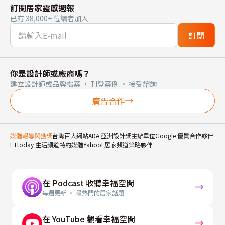
訂閱居家靈感週報
已有 38,000+ 位讀者加入
訂閱
你是設計師或廠商嗎？
建立設計師或品牌檔案 · 刊登案例 · 接受諮詢
廣告合作
媒體報導與獲獎
台灣百大網站
ADA 亞洲設計獎主辦單位
Google 優質合作夥伴
ETtoday 生活頻道特約媒體
Yahoo! 居家頻道策略夥伴
在 Podcast 收聽幸福空間
每週更新 · 最熱門的居家話題
在 YouTube 觀看幸福空間