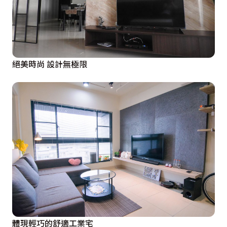
絕美時尚 設計無極限
體現輕巧的舒適工業宅