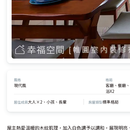
風格
格局
現代風
客廳、餐廳、
浴X2
大人×2、小孩、長輩
標準格局
居住成員
房屋類型
屋主熱愛溫暖的木紋肌理，加入白色調予以調和，展現明亮