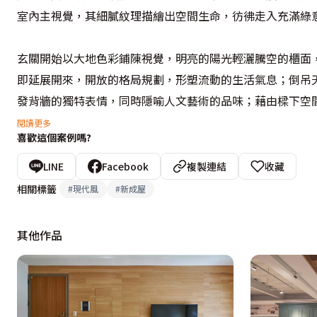
室內主視覺，其細膩紋理描繪出空間生命，彷彿走入充滿綠意
玄關開始以大地色彩鋪陳視覺，明亮的陽光輕灑騰空的櫃面
即延展開來，開放的格局規劃，形塑流動的生活氣息；倒吊
發背牆的獨特表情，同時隱喻人文藝術的品味；藉由樑下空
宅居。
閱讀更多
喜歡這個案例嗎?
LINE
Facebook
複製連結
收藏
相關標籤
#
現代風
#
新成屋
其他作品