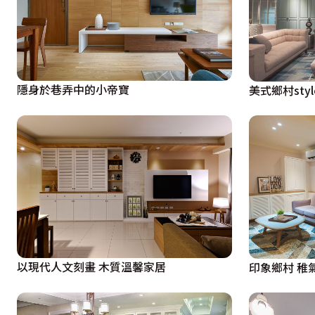
隱身於巷弄中的小帝寶
美式鄉村sty
以現代人文刻畫 木質溫馨家居
印象鄉村 稚