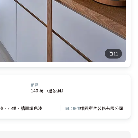
11
預算
140 萬 （含家具）
漆、茶鏡、牆面調色漆
帷圓室內裝修有限公司
圖片提供