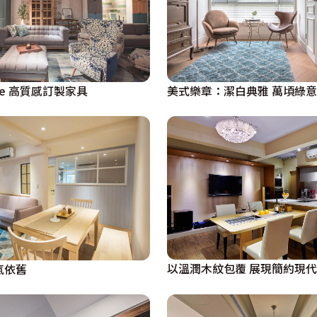
le 高質感訂製家具
美式樂章：潔白典雅 萬頃綠意
以溫潤木紋包覆 展現簡約現
氣依舊