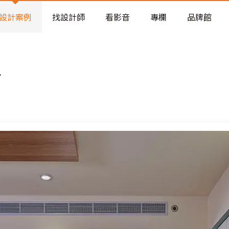
老屋預算分配與高 CP 值煥新術
設計案例
找設計師
看影音
專欄
品牌館
活