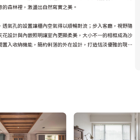
的森林裡，激盪出自然寫實之美。

，透氣孔的設置讓櫃內空氣得以順暢對流；步入客廳，視野隨
天花設計與內嵌照明讓室內更顯柔美，大小不一的相框成為沙
間置入收納機能，簡約俐落的外在設計，打造恬淡優雅的現代