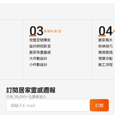
03
04
看精彩影音
完整空間實走
居家風水
設計師短影音
收納技巧
居家佈置靈感
風格營造
大坪數設計
預算分配
小坪數設計
施工流程
訂閱居家靈感週報
已有 38,000+ 位讀者加入
訂閱