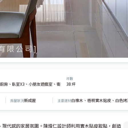
坪數
廚房、臥室X3、小朋友遊戲室、衛
38 坪
新成屋
白橡木、梧桐實木貼皮、白色烤
房屋狀況
主要建材
、現代感的家居氛圍。陳煌仁設計師利用實木貼皮妝點，創造