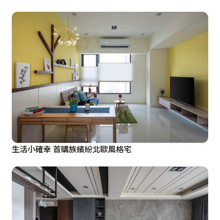
生活小確幸 首購族繽紛北歐風格宅