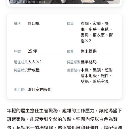
無印風
玄關、客廳、餐
風格
格局
廳、廚房、主臥、
書房、更衣室、衛
浴×2
25 坪
尚未提供
坪數
預算
大人×1
標準格局
居住成員
房屋類型
新成屋
木皮、黑鏡、超耐
房屋狀況
主要建材
磨木地板、鐵件、
壁紙、系統家具
澄月室內設計
圖片提供
年輕的屋主擔任主管職務，龐雜的工作壓力，讓他渴望下
班返家時，能感受到全然的放鬆。空間內便以白色為背
景，長短不一的橫線條，增添變化感和延伸性。搭配溫潤