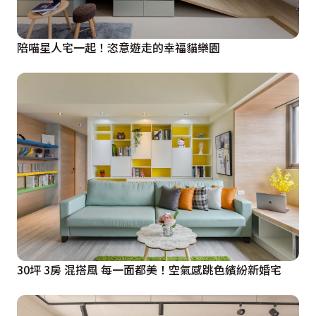
陪喵星人宅一起！恣意遊走的幸福貓樂園
30坪 3房 混搭風 每一面都美！空氣感跳色繽紛新婚宅