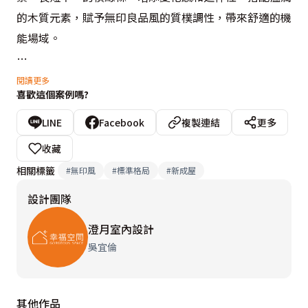
的木質元素，賦予無印良品風的質樸調性，帶來舒適的機
能場域。

順應單身屋主的生活需求，分別將兩間次臥打造為獨立更
閱讀更多
喜歡這個案例嗎?
衣室和書房，採用多功能的設計概念，架高書房地板，規
劃出臥榻區，創造居家最舒適的段落。納入風水格局考
LINE
Facebook
複製連結
更多
量，吳宜倫設計師利用格柵和黑鏡，化解玄關穿堂煞；開
收藏
放式的餐廚區，利用鞋櫃和穿鞋椅，帶來明確的段落分
相關標籤
#
無印風
#
標準格局
#
新成屋
野，讓整體風格動線更加一致。
設計團隊
澄月室內設計
吳宜倫
其他作品