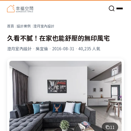
老屋預算分配與高 CP 值煥新術
首頁
設計案例
澄月室內設計
久看不膩！在家也能舒壓的無印風宅
澄月室內設計
·
吳宜倫
·
2016-08-31
·
40,235
人氣
11