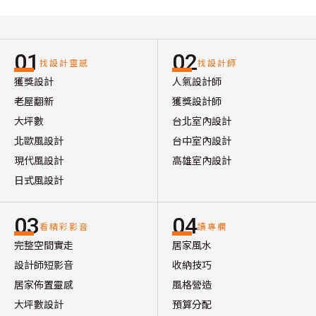
01
02
找設計靈感
找設計師
獲獎設計
人氣設計師
老屋翻新
獲獎設計師
大坪數
台北室內設計
北歐風設計
台中室內設計
現代風設計
高雄室內設計
日式風設計
03
04
看精彩影音
讀專欄
完整空間實走
居家風水
設計師短影音
收納技巧
居家佈置靈感
風格營造
大坪數設計
預算分配