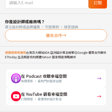
訂閱
你是設計師或廠商嗎？
建立設計師或品牌檔案 · 刊登案例 · 接受諮詢
廣告合作
媒體報導與獲獎
台灣百大網站
ADA 亞洲設計獎主辦單位
Google 優質合作夥伴
ETtoday 生活頻道特約媒體
Yahoo! 居家頻道策略夥伴
在 Podcast 收聽幸福空間
每週更新 · 最熱門的居家話題
在 YouTube 觀看幸福空間
訂閱頻道 · 最實用的設計影音