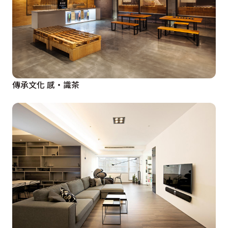
傳承文化 感‧識茶