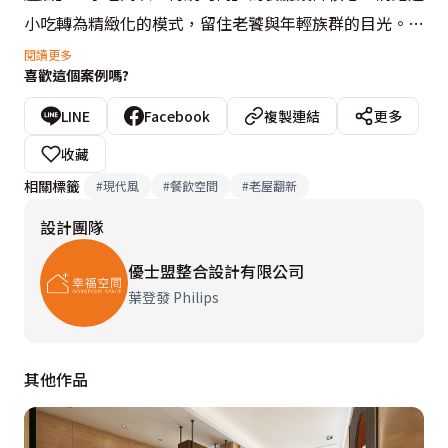
小吃轉為精緻化的模式，留住老饕與年輕族群的目光。

閱讀更多
喜歡這個案例嗎?
負責本次項目的優士盟整合設計，以「汲取在地文化精
華，融入現代生活為念」，在空間的規劃上，設計師
LINE
Facebook
複製連結
更多
Philips使用重點食材的「紅美黑大方」為色彩基調，並
收藏
結合早期台灣6、70年代的傳統元素，例如花磚、抿石子
相關標籤
#
現代風
#
餐飲空間
#
老屋翻新
與竹編等，來揉合當代新潮的設計，勾勒出富古早味、卻
設計團隊
又乾淨時尚的用餐氛圍。
優士盟整合設計有限公司
葉登發 Philips
其他作品