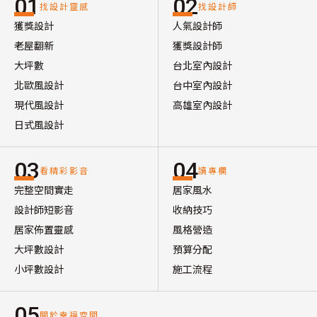
01
02
找設計靈感
找設計師
獲獎設計
人氣設計師
老屋翻新
獲獎設計師
大坪數
台北室內設計
北歐風設計
台中室內設計
現代風設計
高雄室內設計
日式風設計
03
04
看精彩影音
讀專欄
完整空間實走
居家風水
設計師短影音
收納技巧
居家佈置靈感
風格營造
大坪數設計
預算分配
小坪數設計
施工流程
05
關於幸福空間