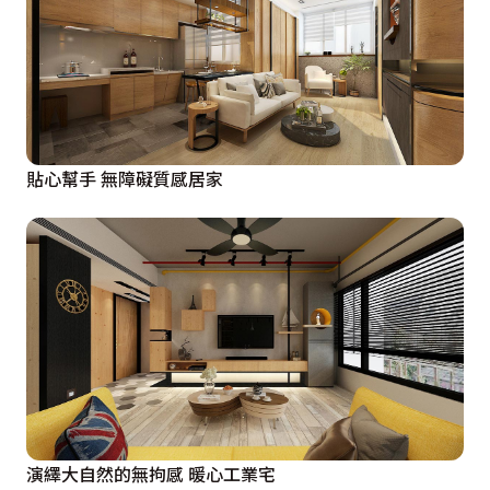
貼心幫手 無障礙質感居家
演繹大自然的無拘感 暖心工業宅