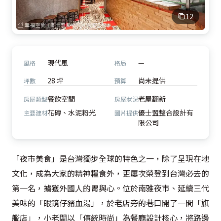
12
現代風
—
風格
格局
28 坪
尚未提供
坪數
預算
餐飲空間
老屋翻新
房屋類型
房屋狀況
花磚、水泥粉光
優士盟整合設計有
主要建材
圖片提供
限公司
「夜市美食」是台灣獨步全球的特色之一，除了呈現在地
文化，成為大家的精神糧食外，更屢次榮登到台灣必去的
第一名，擄獲外國人的胃與心。位於南雅夜市、延續三代
美味的「眼鏡仔豬血湯」，於老店旁的巷口開了一間「旗
艦店」，小老闆以「傳統時尚」為餐廳設計核心，將路邊