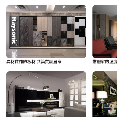
異材質鋪飾板材 共築質感居家
描繪家的溫度