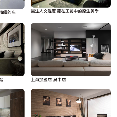
挹注人文溫度 藏在工藝中的原生美學
精緻的店
上海加盟店-吳中店
點