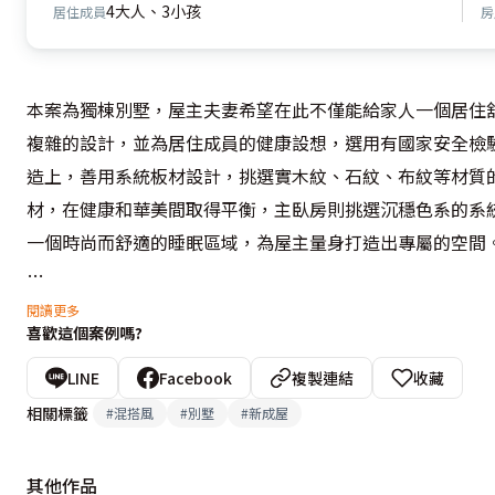
4大人、3小孩
居住成員
房
本案為獨棟別墅，屋主夫妻希望在此不僅能給家人一個居住
複雜的設計，並為居住成員的健康設想，選用有國家安全檢
造上，善用系統板材設計，挑選實木紋、石紋、布紋等材質
材，在健康和華美間取得平衡，主臥房則挑選沉穩色系的系
一個時尚而舒適的睡眠區域，為屋主量身打造出專屬的空間。
設計概念文字為「伸保木業股份有限公司」提供
閱讀更多
喜歡這個案例嗎?
LINE
Facebook
複製連結
收藏
相關標籤
#
混搭風
#
別墅
#
新成屋
其他作品