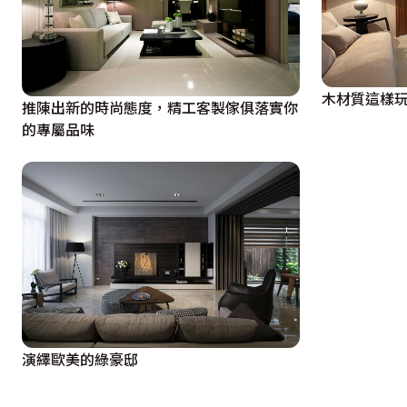
木材質這樣玩~
推陳出新的時尚態度，精工客製傢俱落實你
的專屬品味
演繹歐美的綠豪邸