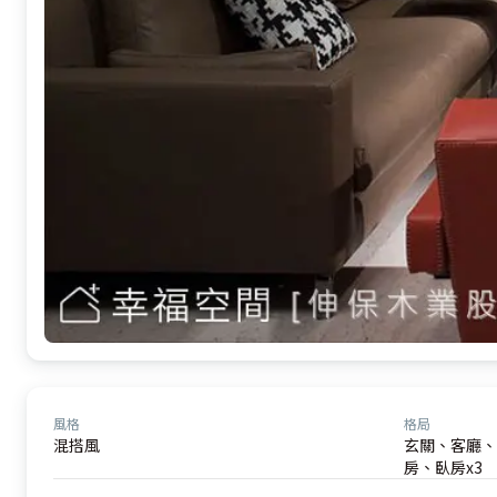
風格
格局
混搭風
玄關、客廳、
房、臥房x3