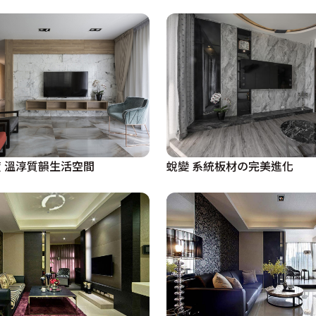
 溫淳質韻生活空間
蛻變 系統板材の完美進化