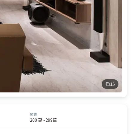
15
預算
200 萬 ~299萬