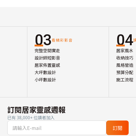
03
04
看精彩影音
完整空間實走
居家風水
設計師短影音
收納技巧
居家佈置靈感
風格營造
大坪數設計
預算分配
小坪數設計
施工流程
訂閱居家靈感週報
已有 38,000+ 位讀者加入
訂閱