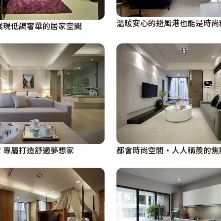
溫暖安心的避風港也能是時尚
展現低調奢華的居家空間
 專屬打造舒適夢想家
都會時尚空間‧人人稱羨的焦