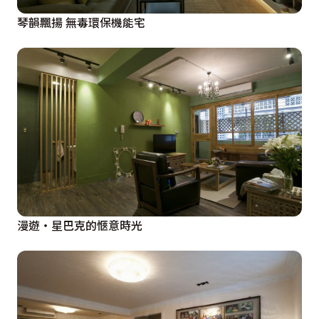
琴韻飄揚 無毒環保機能宅
漫遊・星巴克的愜意時光