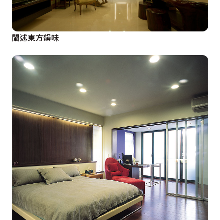
闡述東方韻味