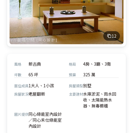
12
新古典
4房、3廳、3衛
風格
格局
65 坪
325 萬
坪數
預算
1大人、1小孩
別墅
居住成員
房屋類型
老屋翻新
水庫淤泥、雨水回
房屋狀況
主要建材
收、太陽能熱水
器、無毒櫥櫃
同心綠能室內設計
圖片提供
／同心禾仕綠能室
內設計