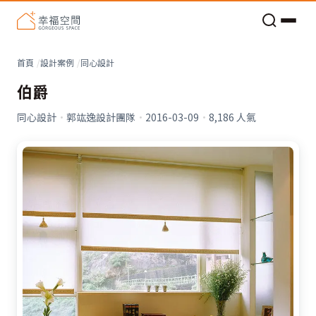
老屋預算分配與高 CP 值煥新術
看不見的居家風險和翻新關鍵
老屋預算分配與高 CP 值煥新術
首頁
設計案例
同心設計
伯爵
同心設計
·
郭竑逸設計團隊
·
2016-03-09
·
8,186
人氣