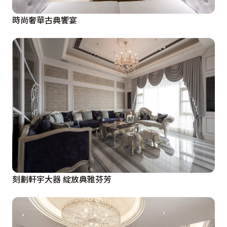
時尚奢華古典饗宴
刻劃軒宇大器 綻放典雅芬芳