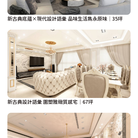
風情面貌。

新古典底蘊×現代設計語彙 品味生活雋永原味│35坪
第四種房型
格局方正且深度夠的第四種房型，利用一道上方格子窗玻
璃、下方木作的隔間牆，劃分出客廳、餐廚區與臥房的明
確段落，而呼應玻璃的材質特性，客廳側牆採用鏡面鋪
陳，在反射與穿透間，創造空間加乘的視覺效果，對向的
餐廚區主牆，則透過裝飾性的設計手法，藏入開關箱順勢
化為一抹居家端景，搭配樣式迥異的壁紙、燈具及傢俱選
配，在經典元素的點綴下，分別帶出古典與英倫的兩種風
格展演。

新古典設計語彙 圍塑雅緻質感宅│67坪
依舍室內設計藉由全方位設計概念，完善空間每一處細
節，讓小坪數套房住起來就像家一般自在，租屋房客更能
依據自身需求及風格喜好，輕鬆選擇最適合自己的房型，