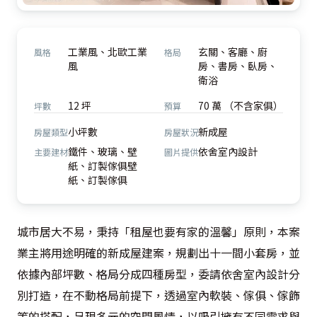
工業風、北歐工業
玄關、客廳、廚
風格
格局
風
房、書房、臥房、
衛浴
12 坪
70 萬 （不含家俱）
坪數
預算
小坪數
新成屋
房屋類型
房屋狀況
鐵件、玻璃、壁
依舍室內設計
主要建材
圖片提供
紙、訂製傢俱壁
紙、訂製傢俱
城市居大不易，秉持「租屋也要有家的溫馨」原則，本案
業主將用途明確的新成屋建案，規劃出十一間小套房，並
依據內部坪數、格局分成四種房型，委請依舍室內設計分
別打造，在不動格局前提下，透過室內軟裝、傢俱、傢飾
等的搭配，呈現多元的空間風情，以吸引擁有不同需求與