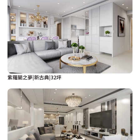
的空間中，需滿足充足機能與風格演繹的需求，因此，陳
永祥、李雨蓁設計師結合衣物、鞋履的收納，利用整合手
法將櫃體收至牆面，並細心以百葉門片維繫櫃體通風性，
此外，床具也特意選用掀床設計，增加生活用品的儲放空
間。風格上，運用不同圖騰的壁紙鋪陳，並選搭造型傢俱
與特色軟件，圍塑古典與現代的各色空間樣貌。

第三種房型
相似於房型二的格局，第三種房型同樣採單間規劃；而考
紫羅蘭之夢|新古典|32坪
量到6坪的空間並不大，為納入完整的衛浴、廚房與睡眠
區域，以及足量的收納機能，陳永祥、李雨蓁設計師捨棄
隔間做法，善用角落與壁面線條，以一字型廚具與訂製的
整合性櫃體，將各項機能結合並收至牆邊，進而放大內部
的中心視感，再透過精心選搭的壁紙、訂製傢俱與傢飾藝
品，細膩妝點空間的各處留白，描繪出現代與古典交會的