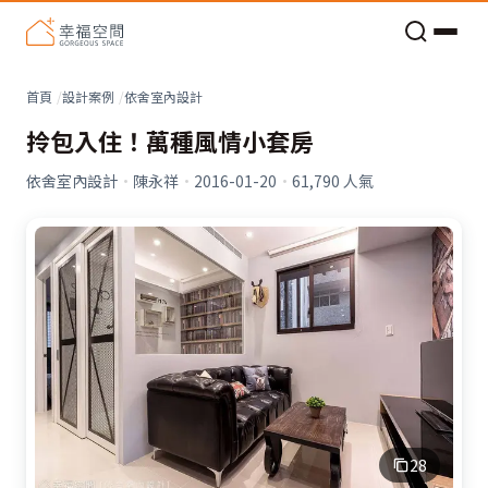
老屋預算分配與高 CP 值煥新術
看不見的居家風險和翻新關鍵
老屋預算分配與高 CP 值煥新術
首頁
設計案例
依舍室內設計
拎包入住！萬種風情小套房
依舍室內設計
·
陳永祥
·
2016-01-20
·
61,790
人氣
28