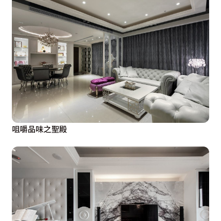
咀嚼品味之聖殿