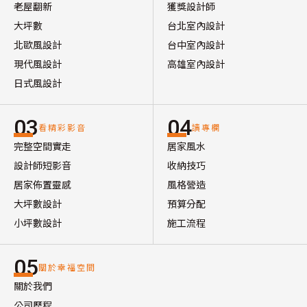
老屋翻新
獲獎設計師
大坪數
台北室內設計
北歐風設計
台中室內設計
現代風設計
高雄室內設計
日式風設計
03
04
看精彩影音
讀專欄
完整空間實走
居家風水
設計師短影音
收納技巧
居家佈置靈感
風格營造
大坪數設計
預算分配
小坪數設計
施工流程
05
關於幸福空間
關於我們
公司歷程