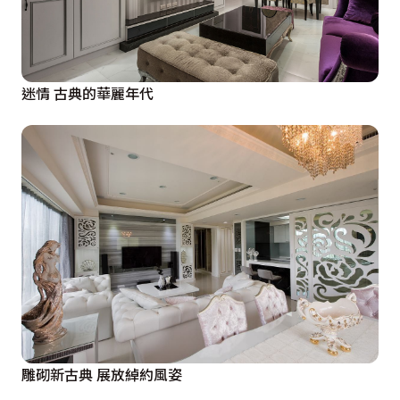
迷情 古典的華麗年代
雕砌新古典 展放綽約風姿