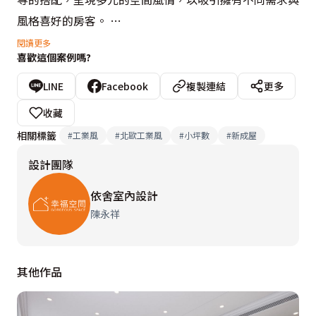
風格喜好的房客。 

閱讀更多
喜歡這個案例嗎?
第一種房型
考量第一種房型的空間較大，陳永祥、李雨蓁設計師以木
LINE
Facebook
複製連結
更多
工與局部玻璃做隔間，藉由材質的穿透特性，達到放大空
收藏
間之效，也劃分出具客廳、臥室與書房的完整格局；而除
相關標籤
#
工業風
#
北歐工業風
#
小坪數
#
新成屋
了完善的收納機能，亦貼心於書房安排臥榻設計，增添休
設計團隊
閒情韻之餘，更可作為單人床彈性使用，搭配設計師精選
的訂製壁紙與風格傢俱，再透過色調與材質的細膩勾勒，
依舍室內設計
分別創造工業風及北歐風的空間展演，讓一種房型擁有兩
陳永祥
種風格選擇。

其他作品
第二種房型
而因既有格局關係，第二種房型以單間為主要規劃，較小