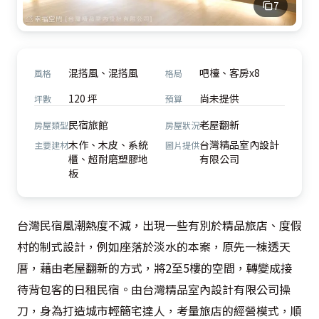
7
混搭風、混搭風
吧檯、客房x8
風格
格局
120 坪
尚未提供
坪數
預算
民宿旅館
老屋翻新
房屋類型
房屋狀況
木作、木皮、系統
台灣精品室內設計
主要建材
圖片提供
櫃、超耐磨塑膠地
有限公司
板
台灣民宿風潮熱度不減，出現一些有別於精品旅店、度假
村的制式設計，例如座落於淡水的本案，原先一棟透天
厝，藉由老屋翻新的方式，將2至5樓的空間，轉變成接
待背包客的日租民宿。由台灣精品室內設計有限公司操
刀，身為打造城市輕簡宅達人，考量旅店的經營模式，順