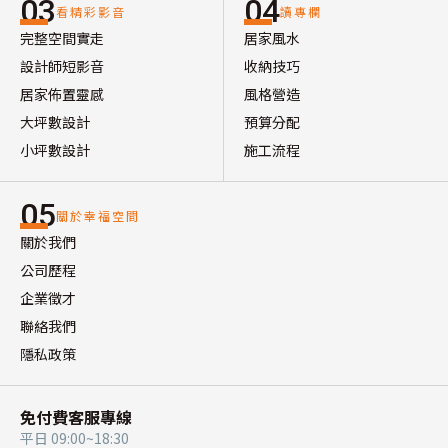
03
04
看精彩影音
讀專欄
完整空間實走
居家風水
設計師短影音
收納技巧
居家佈置靈感
風格營造
大坪數設計
預算分配
小坪數設計
施工流程
05
關於幸福空間
關於我們
公司歷程
企業徵才
聯絡我們
隱私政策
免付費客服專線
平日 09:00~18:30