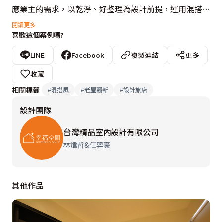
應業主的需求，以乾淨、好整理為設計前提，運用混搭的
手法，將8間客房圍塑出明亮現代的氛圍，房內運用架高
閱讀更多
喜歡這個案例嗎?
的木地板和自然的花卉圖案，加上公共區也設置吧檯作為
房客們的交流區，讓每位入住的背包客一進入空間就能放
LINE
Facebook
複製連結
更多
鬆心情。
收藏
相關標籤
#
混搭風
#
老屋翻新
#
設計旅店
設計團隊
台灣精品室內設計有限公司
林煒哲&任羿豪
其他作品