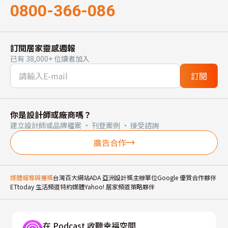
0800-366-086
訂閱居家靈感週報
已有 38,000+ 位讀者加入
訂閱
你是設計師或廠商嗎？
建立設計師或品牌檔案 · 刊登案例 · 接受諮詢
廣告合作
媒體報導與獲獎
台灣百大網站
ADA 亞洲設計獎主辦單位
Google 優質合作夥伴
ETtoday 生活頻道特約媒體
Yahoo! 居家頻道策略夥伴
在 Podcast 收聽幸福空間