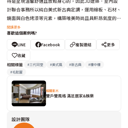
待是呈現溫馨舒適且放鬆身心的，因此JD建築．室內設
計聯合事務所以純白美式新古典定調，運用線板、石材、
鏡面與白色烤漆等元素，構築唯美時尚且具軒昂氣度的美
學大宅。

閱讀更多
喜歡這個案例嗎?
從毛胚屋起始的本案，曾仲傑&賴姝媛設計師以擅長的建
LINE
Facebook
複製連結
更多
築營造專業，重新建構房屋結構與動線格局的關聯，將客
收藏
餐廳開放規劃於兩大面落地窗前方，另也為增進親子互
相關標籤
#
三代同堂
#
美式風
#
新古典
#
樓中樓
動，在二樓安排可伴讀、彈琴的起居空間。而建案本身獨
#
毛胚屋
特的膠囊狀屋廓，在兩側的臥房中形成圓弧景觀窗，JD
建築．室內設計另以飯店式旋轉電視架保留採光面，每一
相關影片
個領域皆能感知光線照拂。
雙戶雙風格 滿足居家&娛樂
設計團隊