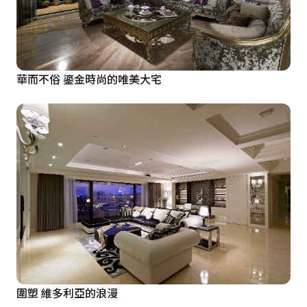
華而不俗 鎏金時尚的唯美大宅
圍塑 維多利亞的浪漫