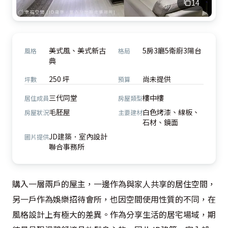
14
美式風、美式新古
5房3廳5衛廚3陽台
風格
格局
典
250 坪
尚未提供
坪數
預算
三代同堂
樓中樓
居住成員
房屋類型
毛胚屋
白色烤漆、線板、
房屋狀況
主要建材
石材、鏡面
JD建築．室內設計
圖片提供
聯合事務所
購入一層兩戶的屋主，一邊作為與家人共享的居住空間，
另一戶作為娛樂招待會所，也因空間使用性質的不同，在
風格設計上有極大的差異。作為分享生活的居宅場域，期