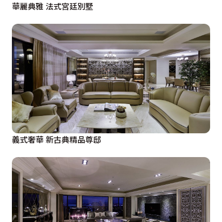
華麗典雅 法式宮廷別墅
義式奢華 新古典精品尊邸