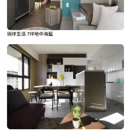
徜徉生活 7坪地中海藍