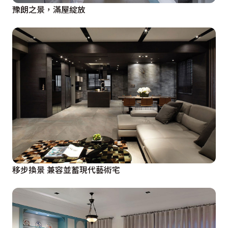
豫朗之景，滿屋綻放
移步換景 兼容並蓄現代藝術宅