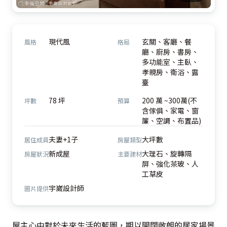
現代風
玄關、客廳、餐
風格
格局
廳、廚房、書房、
多功能室、主臥、
孝親房、衛浴、露
臺
78 坪
200 萬 ~300萬(不
坪數
預算
含傢俱、家電、窗
簾、空調、布置品)
夫妻+1子
大坪數
居住成員
房屋類型
新成屋
大理石、旋轉隔
房屋狀況
主要建材
屏、強化茶玻、人
工草皮
宇崴設計師
圖片提供
屋主心中對於未來生活的藍圖，期以開闊敞朗的居家場景