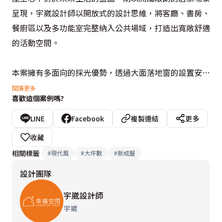
呈現，宇崴設計師以開放式的設計思維，將客廳、書房、
餐廚區以及多功能室完整納入公共場域，打造出寬敞舒適
的活動空間。

本案擁有多面向的採光優勢，透過大面落地窗的設置安
排，引入豐沛的自然陽光，於純淨淡雅的空間基調中，營
閱讀更多
喜歡這個案例嗎?
造出通透敞亮的舒心氛圍，更規劃了綠意盎然的室外露
臺，鋪上可假以亂真的人工草皮，種植美麗植栽，構築一
LINE
Facebook
複製連結
更多
片城市綠洲，可以在此散步運動、舉辦派對，滿足屋主下
收藏
班後渴望放鬆的疲憊心靈。
相關標籤
#
現代風
#
大坪數
#
新成屋
設計團隊
宇崴設計師
宇崴