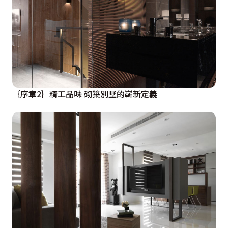
｛序章2｝精工品味 砌築別墅的嶄新定義