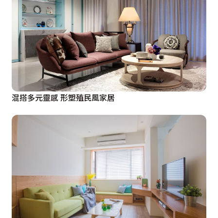
混搭多元靈感 形塑殖民風家居