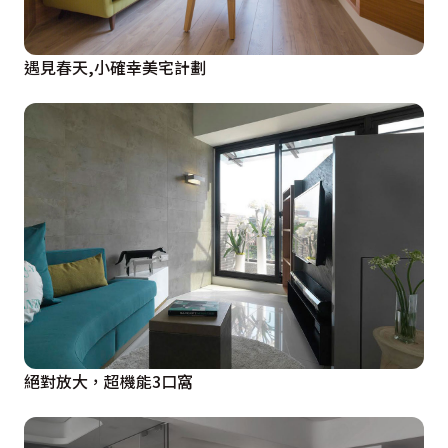
遇見春天,小確幸美宅計劃
絕對放大，超機能3口窩