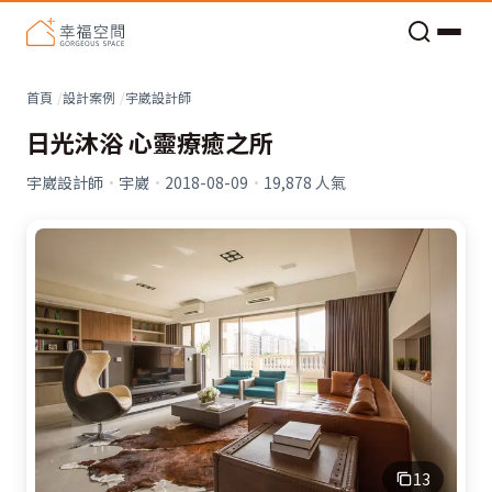
看不見的居家風險和翻新關鍵
老屋預算分配與高 CP 值煥新術
首頁
設計案例
宇崴設計師
日光沐浴 心靈療癒之所
宇崴設計師
·
宇崴
·
2018-08-09
·
19,878
人氣
13