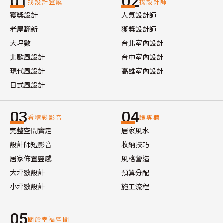
01
02
找設計靈感
找設計師
獲獎設計
人氣設計師
老屋翻新
獲獎設計師
大坪數
台北室內設計
北歐風設計
台中室內設計
現代風設計
高雄室內設計
日式風設計
03
04
看精彩影音
讀專欄
完整空間實走
居家風水
設計師短影音
收納技巧
居家佈置靈感
風格營造
大坪數設計
預算分配
小坪數設計
施工流程
05
關於幸福空間