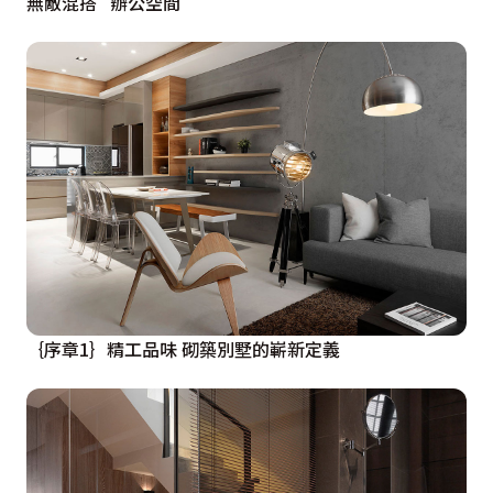
無敵混搭 辦公空間
｛序章1｝精工品味 砌築別墅的嶄新定義