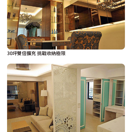
30坪雙倍擴充 挑戰收納極限