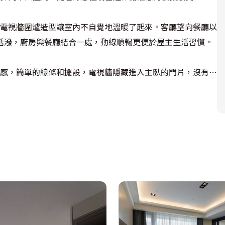
，電視牆圍爐造型讓室內不自覺地溫暖了起來。客廳望向餐廳以
活潑，廚房與餐廳結合一處，動線順暢更便於屋主生活習慣。
質感，簡單的線條和擺設，電視牆隱藏進入主臥的門片，沒有繁
令人心曠神怡，庭院以炭化鐵木鋪設地坪，立面用高聳的竹子拉
Maggie 王設計師利用架高區隔出獨立更衣室，並以義大
案設計完美的詮釋。