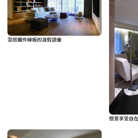
混搭鐵件線板的渡假語彙
愜意享受自