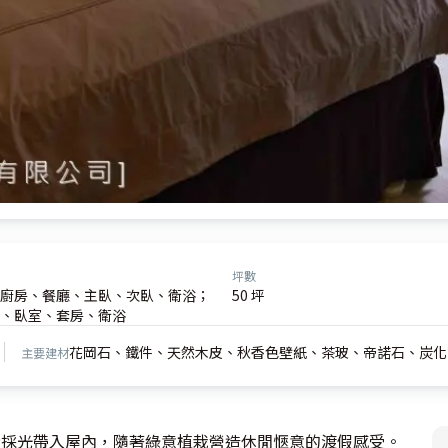
坪數
廚房、餐廳、主臥、次臥、衛浴；
50 坪
、臥室、套房、衛浴
花岡石、鐵件、天然木皮、秋香色壁紙、茶玻、帝諾石、炭化
主要建材
大量採光帶入屋內，隨著綠意植栽營造休閒愜意的渡假感受。