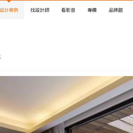
老屋預算分配與高 CP 值煥新術
設計案例
找設計師
看影音
專欄
品牌館
氣