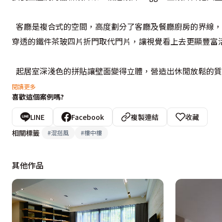
  客廳是複合式的空間，高度劃分了客廳及餐廳廚房的界線
穿透的鐵件茶玻四片折門取代門片，讓視覺看上去更顯豐富
  起居室深淺色的拼貼讓壁面變得立體，營造出休閒放鬆的
雜的裝飾讓居家回歸自然。
閱讀更多
喜歡這個案例嗎?
  來到私領域，從主臥大面窗望出去，富有美麗植栽的庭院
LINE
Facebook
複製連結
收藏
長空間感，點綴鵝卵石和綠意，休閒度假感油然而生。柏魁設計
相關標籤
#
混搭風
#
樓中樓
利磁磚、板岩和帝諾石共同圍塑出典雅的衛浴空間。
其他作品
  用巧思破解狹長型舊屋格局，是Maggie 王設計師對此個