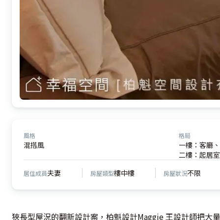
風格
格局
混搭風
一樓：客廳、
二樓：起居室
夫妻
樓中樓
不限
居住成員
房屋類型
房屋狀況
狹長型屋況的翻新設計案，柏魁設計Maggie 王設計師把