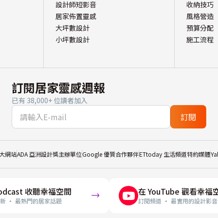
設計師短影音
收納技巧
居家佈置靈感
風格營造
大坪數設計
預算分配
小坪數設計
施工流程
訂閱居家靈感週報
已有 38,000+ 位讀者加入
訂閱
大網站
ADA 亞洲設計獎主辦單位
Google 優質合作夥伴
ETtoday 生活頻道特約媒體
Y
odcast 收聽幸福空間
在 YouTube 觀看幸福
新 · 最熱門的居家話題
訂閱頻道 · 最實用的設計影音